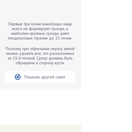
Бамбук
Банан
Барбарис
Первые три почки винограда чаще
Бархатцы
всего не формируют грозди, а
наиболее крупные грозди дают
Бегония
плодоносные стрелки до 15 почки.
Белые грибы
Поэтому при обрезании перед зимой
Бирючина
можно удалять все, что расположено
за 15-й почкой. Срезу должны быть
Бобовые
обращены в сторону куста.
Боярышнык
Бруннера
Показать другой совет
Брусника
Бузина
Вазоны
Вешенки
Виноград
Вишня