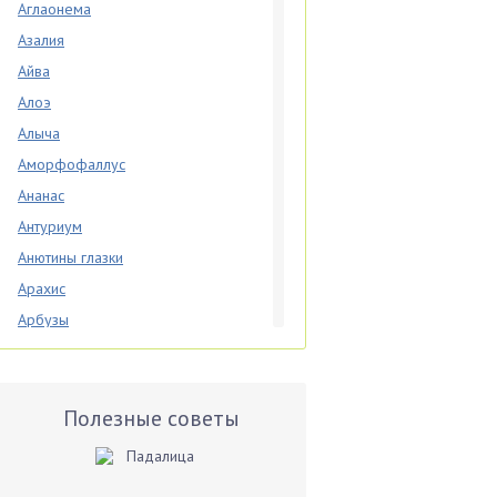
Аглаонема
Азалия
Айва
Алоэ
Алыча
Аморфофаллус
Ананас
Антуриум
Анютины глазки
Арахис
Арбузы
Аспарагус
Астры
Базилик
Полезные советы
Баклажаны
Бальзамин