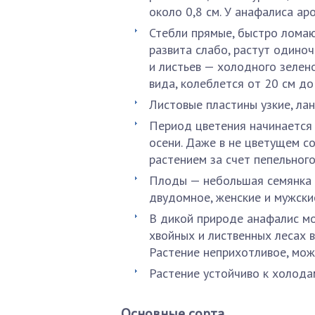
около 0,8 см. У анафалиса ар
Стебли прямые, быстро ломаю
развита слабо, растут одино
и листьев — холодного зелено
вида, колеблется от 20 см до 
Листовые пластины узкие, лан
Период цветения начинается
осени. Даже в не цветущем с
растением за счет пепельного
Плоды — небольшая семянка с
двудомное, женские и мужски
В дикой природе анафалис мо
хвойных и лиственных лесах 
Растение неприхотливое, мож
Растение устойчиво к холода
Основные сорта