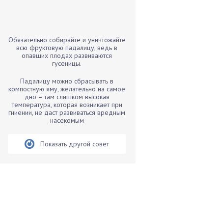
Бамбук
Банан
Барбарис
Обязательно собирайте и уничтожайте
Бархатцы
всю фруктовую падалицу, ведь в
опавших плодах развиваются
Бегония
гусеницы.
Белые грибы
Падалицу можно сбрасывать в
Бирючина
компостную яму, желательно на самое
дно – там слишком высокая
Бобовые
температура, которая возникает при
гниении, не даст развиваться вредным
Боярышнык
насекомым
Бруннера
Брусника
Показать другой совет
Бузина
Вазоны
Вешенки
Виноград
Вишня