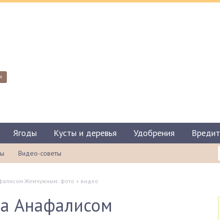
и
Ягоды
Кусты и деревья
Удобрения
Вредит
ты
Видео-советы
афалисом Жемчужным: фото + видео
за Анафалисом