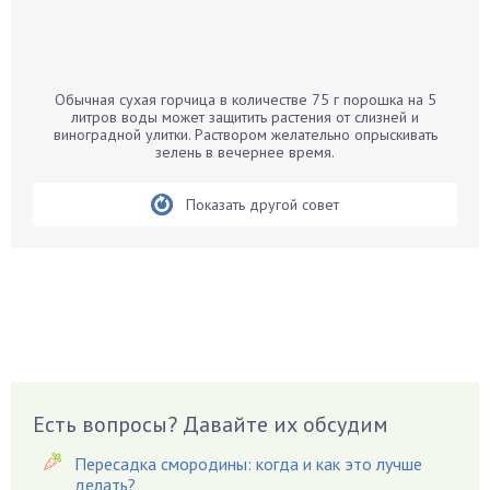
Бамбук
Банан
Барбарис
Обычная сухая горчица в количестве 75 г порошка на 5
Бархатцы
литров воды может защитить растения от слизней и
виноградной улитки. Раствором желательно опрыскивать
Бегония
зелень в вечернее время.
Белые грибы
Бирючина
Показать другой совет
Бобовые
Боярышнык
Бруннера
Брусника
Бузина
Вазоны
Вешенки
Есть вопросы? Давайте их обсудим
Виноград
Пересадка смородины: когда и как это лучше
Вишня
делать?