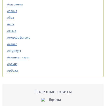
Аглаонема
Азалия
Айва
Алоэ
Алыча
Аморфофаллус
Ананас
Антуриум
Анютины глазки
Арахис
Арбузы
Аспарагус
Астры
Базилик
Полезные советы
Баклажаны
Бальзамин