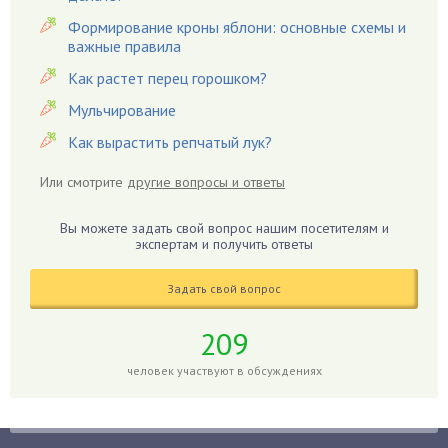
Вредители
Формирование кроны яблони: основные схемы и
важные правила
Гардения
Гацания
Как растет перец горошком?
Гвоздики
Мульчирование
Георгины
Как вырастить репчатый лук?
Герань
Или смотрите
другие вопросы и ответы
Гиацинт
Гибискус
Вы можете задать свой вопрос нашим посетителям и
Гиппеаструм
экспертам и получить ответы
Гладиолусы
Задать свой вопрос
Глоксиния
Годжи
209
Голубика
человек участвуют в обсуждениях
Горох
Гортензия
Гранат