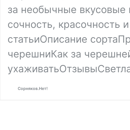
за необычные вкусовые 
сочность, красочность 
статьиОписание сортаПр
черешниКак за черешне
ухаживатьОтзывыСветл
Сорняков.Нет!