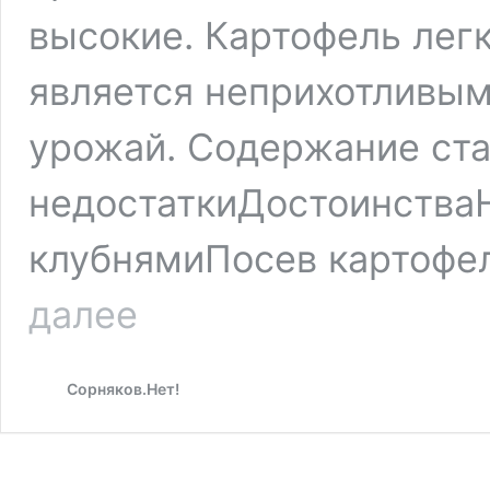
высокие. Картофель легк
является неприхотливым
урожай. Содержание ст
недостаткиДостоинства
клубнямиПосев картофе
Описание
далее
сорта
картофель
Голубизна
Сорняков.Нет!
—
особенности
выращивания