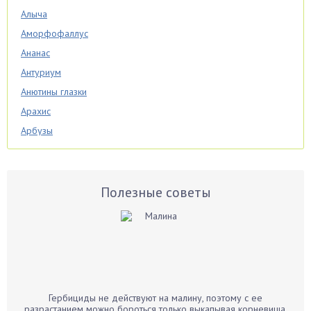
Алыча
Аморфофаллус
Ананас
Антуриум
Анютины глазки
Арахис
Арбузы
Аспарагус
Астры
Базилик
Полезные советы
Баклажаны
Бальзамин
Бамбук
Банан
Барбарис
Гербициды не действуют на малину, поэтому с ее
Бархатцы
разрастанием можно бороться только выкапывая корневища.