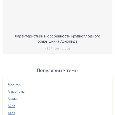
Характеристики и особенности крупноплодного
боярышника Арнольда
4807
просмотров
Популярные темы
Абрикос
Аглаонема
Азалия
Айва
Алоэ