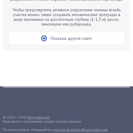
Бегония
Чтобы предотвратить активное разрастание малины вглубь
Белые грибы
участка можно также создавать механические преграды в
виде вкопанных на достаточную глубину (1-1,5 м) досок,
Бирючина
линолеума или рубероида.
Бобовые
Показать другой совет
Боярышнык
Бруннера
Брусника
Бузина
Вазоны
Вешенки
Виноград
Вишня
Вредители
Гардения
© 2015–2026
Sornyakov.net
Красивые и урожайные грядки своими руками
Гацания
По всем вопрос обращайтесь
на e-mail admin@sornyakov.net
Гвоздики