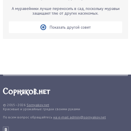
Бегония
Белые грибы
А муравейники лучше переносить в сад, поскольку муравьи
защищают тлю от других насекомых.
Бирючина
Бобовые
Показать другой совет
Боярышнык
Бруннера
Брусника
Бузина
Вазоны
Вешенки
Виноград
Вишня
Вредители
© 2015–2026
Sornyakov.net
Гардения
Красивые и урожайные грядки своими руками
Гацания
По всем вопрос обращайтесь
на e-mail admin@sornyakov.net
Гвоздики