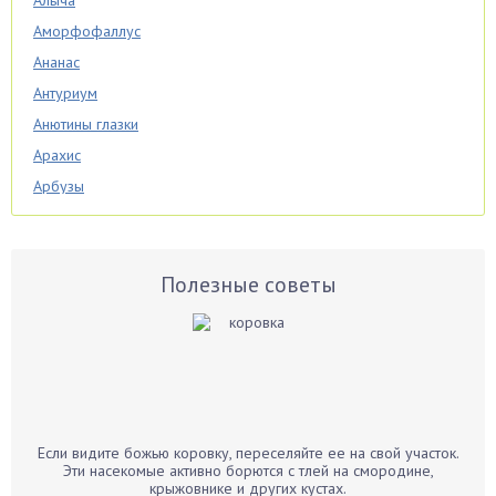
Алыча
Аморфофаллус
Ананас
Антуриум
Анютины глазки
Арахис
Арбузы
Аспарагус
Астры
Базилик
Полезные советы
Баклажаны
Бальзамин
Бамбук
Банан
Барбарис
Если видите божью коровку, переселяйте ее на свой участок.
Бархатцы
Эти насекомые активно борются с тлей на смородине,
крыжовнике и других кустах.