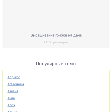
Выращивание грибов на даче
7513
просмотров
Популярные темы
Абрикос
Аглаонема
Азалия
Айва
Алоэ