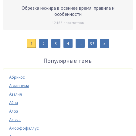
Обрезка инжира в осеннее время: правила и
особенности
12466
просмотров
1
2
3
4
…
33
>
Популярные темы
Абрикос
Аглаонема
Азалия
Айва
Алоэ
Алыча
Аморфофаллус