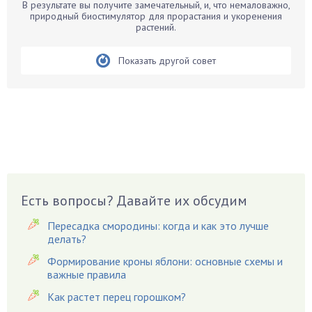
Бирючина
В результате вы получите замечательный, и, что немаловажно,
природный биостимулятор для прорастания и укоренения
Бобовые
растений.
Боярышнык
Бруннера
Показать другой совет
Брусника
Бузина
Вазоны
Вешенки
Виноград
Вишня
Вредители
Есть вопросы? Давайте их обсудим
Гардения
Пересадка смородины: когда и как это лучше
Гацания
делать?
Гвоздики
Формирование кроны яблони: основные схемы и
важные правила
Георгины
Герань
Как растет перец горошком?