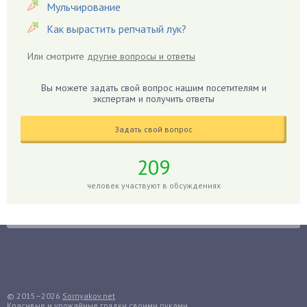
Гиацинт
Мульчирование
Гибискус
Как вырастить репчатый лук?
Гиппеаструм
Или смотрите
другие вопросы и ответы
Гладиолусы
Глоксиния
Вы можете задать свой вопрос нашим посетителям и
Годжи
экспертам и получить ответы
Голубика
Задать свой вопрос
Горох
Гортензия
209
Гранат
человек участвуют в обсуждениях
Грибы
Груша
Груши
Грядки
Гуава
Гузмания
© 2015–2026
Sornyakov.net
Красивые и урожайные грядки своими руками