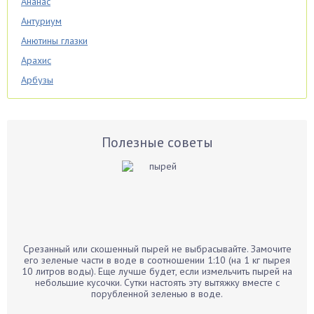
Ананас
Антуриум
Анютины глазки
Арахис
Арбузы
Аспарагус
Астры
Базилик
Полезные советы
Баклажаны
Бальзамин
Бамбук
Банан
Барбарис
Срезанный или скошенный пырей не выбрасывайте. Замочите
Бархатцы
его зеленые части в воде в соотношении 1:10 (на 1 кг пырея
10 литров воды). Еще лучше будет, если измельчить пырей на
Бегония
небольшие кусочки. Сутки настоять эту вытяжку вместе с
порубленной зеленью в воде.
Белые грибы