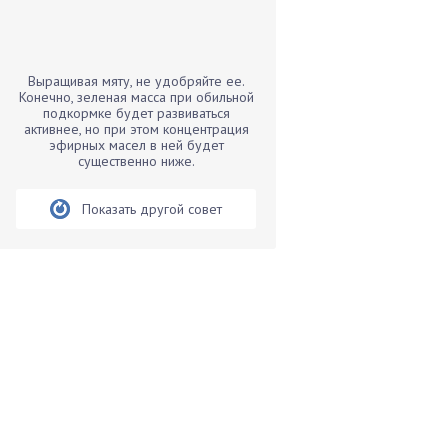
Бамбук
Банан
Барбарис
Выращивая мяту, не удобряйте ее.
Бархатцы
Конечно, зеленая масса при обильной
подкормке будет развиваться
Бегония
активнее, но при этом концентрация
эфирных масел в ней будет
Белые грибы
существенно ниже.
Бирючина
Бобовые
Показать другой совет
Боярышнык
Бруннера
Брусника
Бузина
Вазоны
Вешенки
Виноград
Вишня