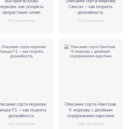
Быстрые всходы
Описание сорта моркови
моркови: как ускорить
Самсон — как поднять
прорастание семян
урожайность
3197
просмотров
1413
просмотров
писание сорта моркови
Описание сорта Нантская
анада F1 — как поднять
4: морковь c двойным
урожайность
содержанием каротина
2037
просмотров
3382
просмотра