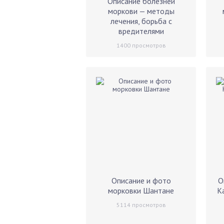
Описание болезней
моркови — методы
лечения, борьба с
вредителями
1400
просмотров
Описание и фото
О
морковки Шантане
К
5114
просмотров