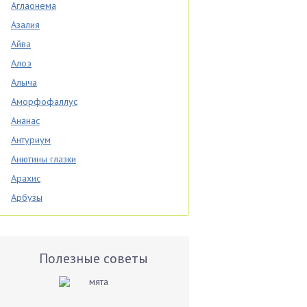
Аглаонема
Азалия
Айва
Алоэ
Алыча
Аморфофаллус
Ананас
Антуриум
Анютины глазки
Арахис
Арбузы
Аспарагус
Астры
Базилик
Полезные советы
Баклажаны
Бальзамин