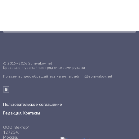
Бруннера
Брусника
Бузина
Вазоны
Вешенки
Виноград
Вишня
Вредители
© 2015–2026
Sornyakov.net
Красивые и урожайные грядки своими руками
Гардения
По всем вопрос обращайтесь
на e-mail admin@sornyakov.net
Гацания
Гвоздики
Георгины
Пользовательское соглашение
Герань
Редакция, Контакты
Гиацинт
Гибискус
ООО "Вектор".
Гиппеаструм
127254,
Москва,