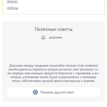
Арахис
Арбузы
Аспарагус
Астры
Базилик
Полезные советы
Баклажаны
Бальзамин
Бамбук
Банан
Барбарис
Дорожки между грядками посыпайте песком. Если появится
Бархатцы
необходимость переноса грядок на место этих тропинок, то,
во-первых, вам меньше придется бороться с сорняками, а во-
Бегония
вторых, утоптанная земля будет разрыхляться с помощью
песка, обеспечивая лучший приток кислорода к корням.
Белые грибы
Бирючина
Показать другой совет
Бобовые
Боярышнык