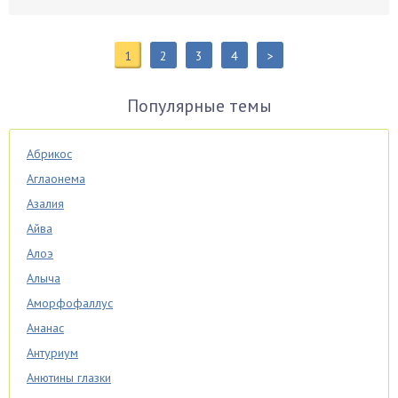
1
2
3
4
>
Популярные темы
Абрикос
Аглаонема
Азалия
Айва
Алоэ
Алыча
Аморфофаллус
Ананас
Антуриум
Анютины глазки