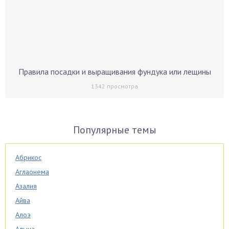
Правила посадки и выращивания фундука или лещины
1342
просмотра
Популярные темы
Абрикос
Аглаонема
Азалия
Айва
Алоэ