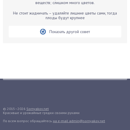
Бегония
веществ; слишком много цветов.
Белые грибы
Не стоит жадничать – удаляйте лишние цветы сами, тогда
Бирючина
плоды будут крупнее
Бобовые
Показать другой совет
Боярышнык
Бруннера
Брусника
Бузина
Вазоны
Вешенки
Виноград
Вишня
Вредители
Гардения
© 2015–2026
Sornyakov.net
Красивые и урожайные грядки своими руками
Гацания
По всем вопрос обращайтесь
на e-mail admin@sornyakov.net
Гвоздики