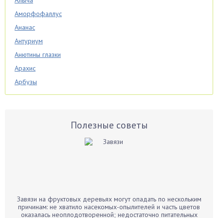
Алыча
Аморфофаллус
Ананас
Антуриум
Анютины глазки
Арахис
Арбузы
Аспарагус
Астры
Базилик
Полезные советы
Баклажаны
Бальзамин
Бамбук
Банан
Барбарис
Завязи на фруктовых деревьях могут опадать по нескольким
Бархатцы
причинам: не хватило насекомых-опылителей и часть цветов
оказалась неоплодотворенной; недостаточно питательных