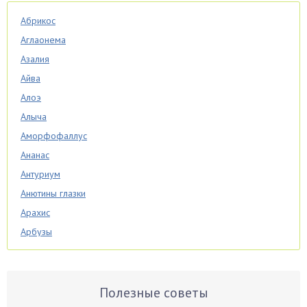
Абрикос
Аглаонема
Азалия
Айва
Алоэ
Алыча
Аморфофаллус
Ананас
Антуриум
Анютины глазки
Арахис
Арбузы
Аспарагус
Астры
Базилик
Полезные советы