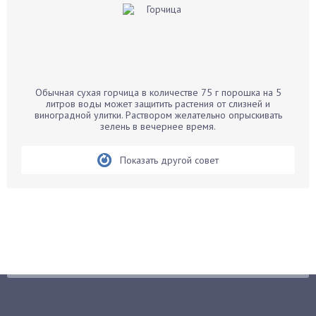
Баклажаны
Бальзамин
Бамбук
Банан
Барбарис
Обычная сухая горчица в количестве 75 г порошка на 5
Бархатцы
литров воды может защитить растения от слизней и
виноградной улитки. Раствором желательно опрыскивать
Бегония
зелень в вечернее время.
Белые грибы
Бирючина
Показать другой совет
Бобовые
Боярышнык
Бруннера
Брусника
Бузина
Вазоны
Вешенки