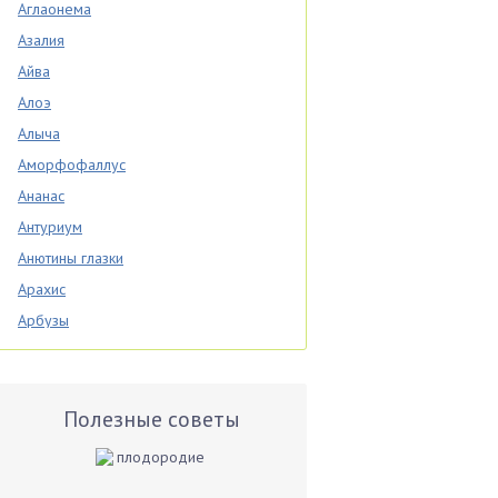
Аглаонема
Азалия
Айва
Алоэ
Алыча
Аморфофаллус
Ананас
Антуриум
Анютины глазки
Арахис
Арбузы
Аспарагус
Астры
Базилик
Полезные советы
Баклажаны
Бальзамин