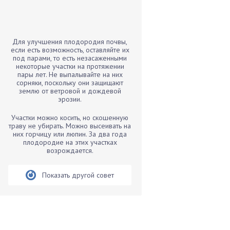
Бамбук
Банан
Барбарис
Для улучшения плодородия почвы,
Бархатцы
если есть возможность, оставляйте их
под парами, то есть незасаженными
Бегония
некоторые участки на протяжении
пары лет. Не выпалывайте на них
Белые грибы
сорняки, поскольку они защищают
Бирючина
землю от ветровой и дождевой
эрозии.
Бобовые
Участки можно косить, но скошенную
Боярышнык
траву не убирать. Можно высеивать на
Бруннера
них горчицу или люпин. За два года
плодородие на этих участках
Брусника
возрождается.
Бузина
Показать другой совет
Вазоны
Вешенки
Виноград
Вишня