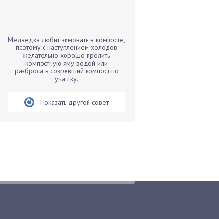
Бамбук
Банан
Барбарис
Медведка любит зимовать в компосте,
Бархатцы
поэтому с наступлением холодов
желательно хорошо пролить
Бегония
компостную яму водой или
разбросать созревший компост по
Белые грибы
участку.
Бирючина
Бобовые
Показать другой совет
Боярышнык
Бруннера
Брусника
Бузина
Вазоны
Вешенки
Виноград
Вишня