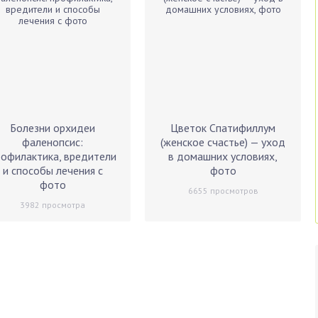
Болезни орхидеи
Цветок Спатифиллум
фаленопсис:
(женское счастье) — уход
рофилактика, вредители
в домашних условиях,
и способы лечения с
фото
фото
6655
просмотров
3982
просмотра