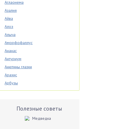
Аглаонема
Азалия
Айва
Алоэ
Алыча
Аморфофаллус
Ананас
Антуриум
Анютины глазки
Арахис
Арбузы
Аспарагус
Астры
Базилик
Полезные советы
Баклажаны
Бальзамин