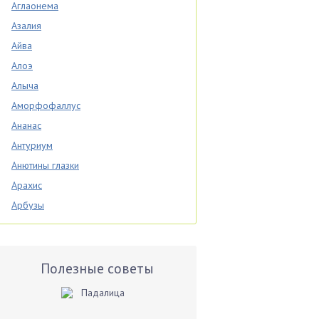
Аглаонема
Азалия
Айва
Алоэ
Алыча
Аморфофаллус
Ананас
Антуриум
Анютины глазки
Арахис
Арбузы
Аспарагус
Астры
Базилик
Полезные советы
Баклажаны
Бальзамин