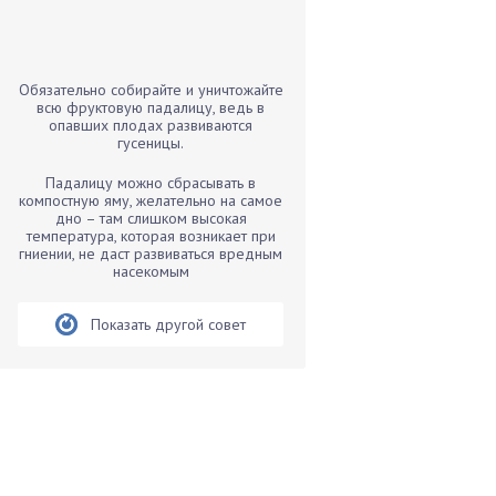
Бамбук
Банан
Барбарис
Обязательно собирайте и уничтожайте
Бархатцы
всю фруктовую падалицу, ведь в
опавших плодах развиваются
Бегония
гусеницы.
Белые грибы
Падалицу можно сбрасывать в
Бирючина
компостную яму, желательно на самое
дно – там слишком высокая
Бобовые
температура, которая возникает при
гниении, не даст развиваться вредным
Боярышнык
насекомым
Бруннера
Брусника
Показать другой совет
Бузина
Вазоны
Вешенки
Виноград
Вишня