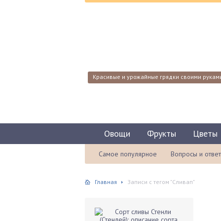
Красивые и урожайные грядки своими рукам
Овощи
Фрукты
Цветы
Самое популярное
Вопросы и отве
Главная
Записи с тегом "Сливап"