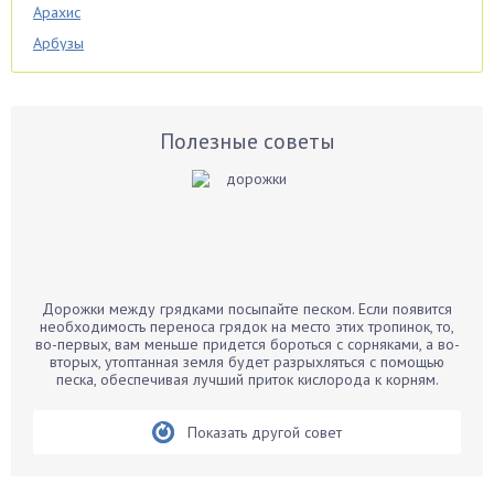
Арахис
Арбузы
Аспарагус
Астры
Базилик
Полезные советы
Баклажаны
Бальзамин
Бамбук
Банан
Барбарис
Дорожки между грядками посыпайте песком. Если появится
Бархатцы
необходимость переноса грядок на место этих тропинок, то,
во-первых, вам меньше придется бороться с сорняками, а во-
Бегония
вторых, утоптанная земля будет разрыхляться с помощью
песка, обеспечивая лучший приток кислорода к корням.
Белые грибы
Бирючина
Показать другой совет
Бобовые
Боярышнык