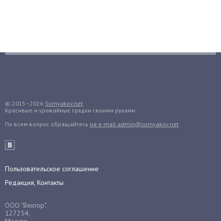
Бруннера
Брусника
Бузина
Вазоны
Вешенки
Виноград
Вишня
Вредители
© 2015–2026
Sornyakov.net
Красивые и урожайные грядки своими руками
Гардения
По всем вопрос обращайтесь
на e-mail admin@sornyakov.net
Гацания
Гвоздики
Георгины
Пользовательское соглашение
Герань
Редакция, Контакты
Гиацинт
Гибискус
ООО "Вектор".
Гиппеаструм
127254,