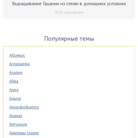
Выращивание Гацании из семян в домашних условиях
3132
просмотра
Популярные темы
Абрикос
Аглаонема
Азалия
Айва
Алоэ
Алыча
Аморфофаллус
Ананас
Антуриум
Анютины глазки