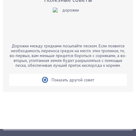
Баклажаны
Бальзамин
Бамбук
Банан
Барбарис
Дорожки между грядками посыпайте песком. Если появится
Бархатцы
необходимость переноса грядок на место этих тропинок, то,
во-первых, вам меньше придется бороться с сорняками, а во-
Бегония
вторых, утоптанная земля будет разрыхляться с помощью
песка, обеспечивая лучший приток кислорода к корням.
Белые грибы
Бирючина
Показать другой совет
Бобовые
Боярышнык
Бруннера
Брусника
Бузина
Вазоны
Вешенки