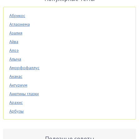
Абрикос
Аглаонема
Азалия
Айва
Алоэ
Алыча
Аморфофаллус
Ананас
Антуриум
Анютины глазки
Арахис
Арбузы
Аспарагус
Астры
Базилик
Полезные советы