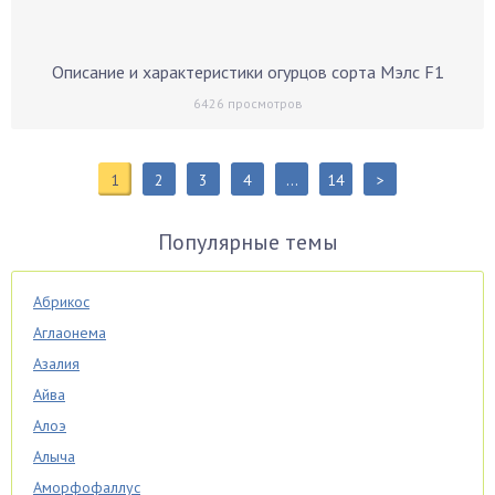
Описание и характеристики огурцов сорта Мэлс F1
6426
просмотров
1
2
3
4
…
14
>
Популярные темы
Абрикос
Аглаонема
Азалия
Айва
Алоэ
Алыча
Аморфофаллус