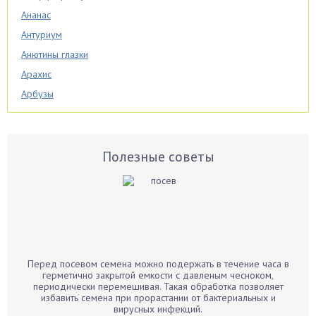
Ананас
Антуриум
Анютины глазки
Арахис
Арбузы
Аспарагус
Астры
Базилик
Полезные советы
Баклажаны
Бальзамин
Бамбук
Банан
Барбарис
Перед посевом семена можно подержать в течение часа в
Бархатцы
герметично закрытой емкости с давленым чесноком,
периодически перемешивая. Такая обработка позволяет
Бегония
избавить семена при прорастании от бактериальных и
вирусных инфекций.
Белые грибы