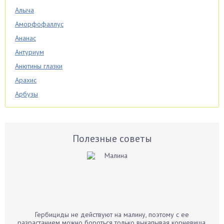
Алыча
Аморфофаллус
Ананас
Антуриум
Анютины глазки
Арахис
Арбузы
Аспарагус
Астры
Базилик
Полезные советы
Баклажаны
Бальзамин
Бамбук
Банан
Барбарис
Гербициды не действуют на малину, поэтому с ее
Бархатцы
разрастанием можно бороться только выкапывая корневища.