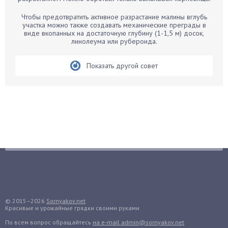
Бегония
Чтобы предотвратить активное разрастание малины вглубь
Белые грибы
участка можно также создавать механические преграды в
виде вкопанных на достаточную глубину (1-1,5 м) досок,
Бирючина
линолеума или рубероида.
Бобовые
Показать другой совет
Боярышнык
Бруннера
Брусника
Бузина
Вазоны
Вешенки
Виноград
Вишня
Вредители
Гардения
© 2015–2026
Sornyakov.net
Красивые и урожайные грядки своими руками
Гацания
По всем вопрос обращайтесь
на e-mail admin@sornyakov.net
Гвоздики