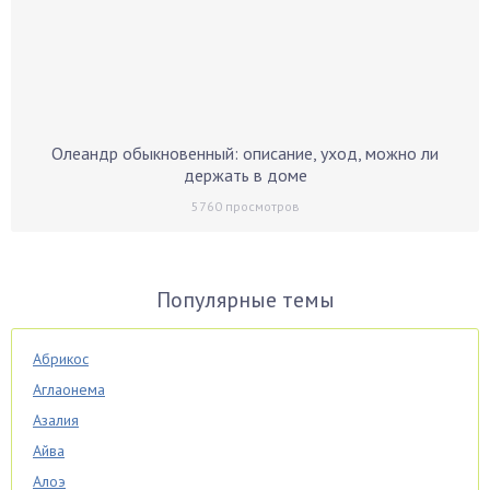
Олеандр обыкновенный: описание, уход, можно ли
держать в доме
5760
просмотров
Популярные темы
Абрикос
Аглаонема
Азалия
Айва
Алоэ