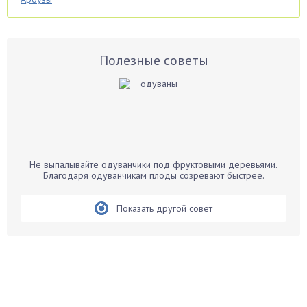
Аспарагус
Астры
Базилик
Полезные советы
Баклажаны
Бальзамин
Бамбук
Банан
Барбарис
Не выпалывайте одуванчики под фруктовыми деревьями.
Бархатцы
Благодаря одуванчикам плоды созревают быстрее.
Бегония
Показать другой совет
Белые грибы
Бирючина
Бобовые
Боярышнык
Бруннера
Брусника