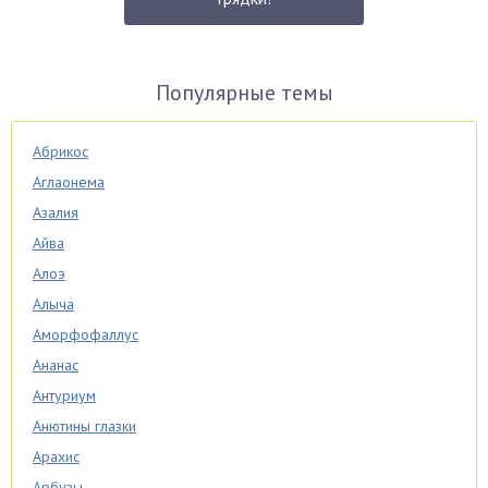
Популярные темы
Абрикос
Аглаонема
Азалия
Айва
Алоэ
Алыча
Аморфофаллус
Ананас
Антуриум
Анютины глазки
Арахис
Арбузы