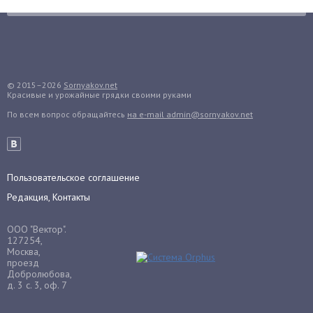
Бузина
Вазоны
Вешенки
Виноград
© 2015–2026
Sornyakov.net
Красивые и урожайные грядки своими руками
Вишня
По всем вопрос обращайтесь
на e-mail admin@sornyakov.net
Вредители
Гардения
Гацания
Гвоздики
Пользовательское соглашение
Георгины
Редакция, Контакты
Герань
ООО "Вектор".
Гиацинт
127254,
Москва,
Гибискус
проезд
Гиппеаструм
Добролюбова,
д. 3 с. 3, оф. 7
Гладиолусы
Глоксиния