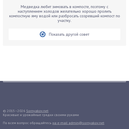
Барбарис
Медведка любит зимовать в компосте, поэтому с
Бархатцы
наступлением холодов желательно хорошо пролить
компостную яму водой или разбросать созревший компост по
Бегония
участку.
Белые грибы
Бирючина
Показать другой совет
Бобовые
Боярышнык
Бруннера
Брусника
Бузина
Вазоны
Вешенки
Виноград
Вишня
© 2015–2026
Sornyakov.net
Вредители
Красивые и урожайные грядки своими руками
Гардения
По всем вопрос обращайтесь
на e-mail admin@sornyakov.net