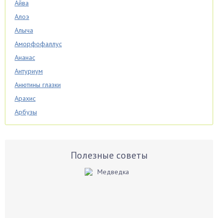
Айва
Алоэ
Алыча
Аморфофаллус
Ананас
Антуриум
Анютины глазки
Арахис
Арбузы
Аспарагус
Астры
Базилик
Полезные советы
Баклажаны
Бальзамин
Бамбук
Банан