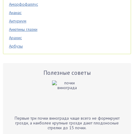
Аморфофаллус
Ананас
Антуриум
Анютины глазки
Арахис
Арбузы
Аспарагус
Астры
Базилик
Полезные советы
Баклажаны
Бальзамин
Бамбук
Банан
Барбарис
Первые три почки винограда чаще всего не формируют
Бархатцы
грозди, а наиболее крупные грозди дают плодоносные
стрелки до 15 почки.
Бегония