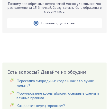
Белые грибы
Поэтому при обрезании перед зимой можно удалять все, что
расположено за 15-й почкой. Срезу должны быть обращены в
Бирючина
сторону куста.
Бобовые
Показать другой совет
Боярышнык
Бруннера
Брусника
Бузина
Вазоны
Вешенки
Виноград
Есть вопросы? Давайте их обсудим
Вишня
Вредители
Пересадка смородины: когда и как это лучше
Гардения
делать?
Гацания
Формирование кроны яблони: основные схемы и
важные правила
Гвоздики
Как растет перец горошком?
Георгины