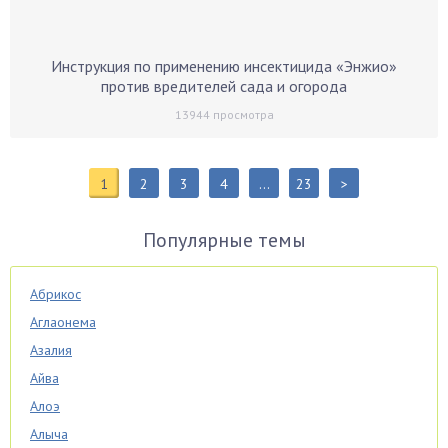
Инструкция по применению инсектицида «Энжио»
против вредителей сада и огорода
13944
просмотра
1
2
3
4
…
23
>
Популярные темы
Абрикос
Аглаонема
Азалия
Айва
Алоэ
Алыча