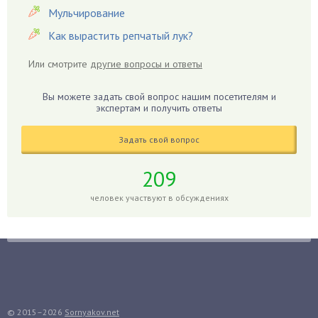
Герань
Мульчирование
Гиацинт
Как вырастить репчатый лук?
Гибискус
Или смотрите
другие вопросы и ответы
Гиппеаструм
Гладиолусы
Вы можете задать свой вопрос нашим посетителям и
экспертам и получить ответы
Глоксиния
Годжи
Задать свой вопрос
Голубика
Горох
209
Гортензия
человек участвуют в обсуждениях
Гранат
Грибы
Груша
Груши
Грядки
Гуава
© 2015–2026
Sornyakov.net