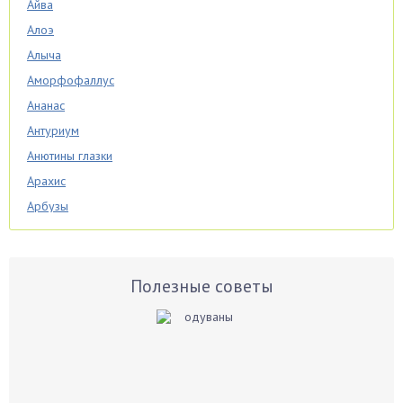
Айва
Алоэ
Алыча
Аморфофаллус
Ананас
Антуриум
Анютины глазки
Арахис
Арбузы
Аспарагус
Астры
Базилик
Полезные советы
Баклажаны
Бальзамин
Бамбук
Банан