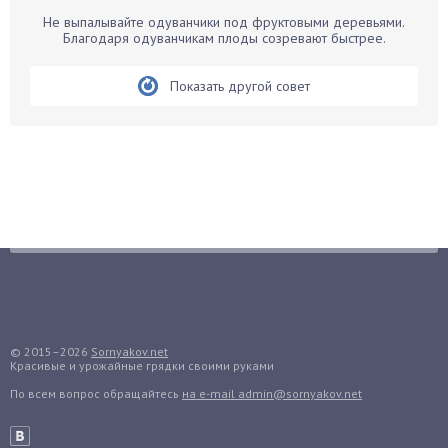
Барбарис
Не выпалывайте одуванчики под фруктовыми деревьями.
Бархатцы
Благодаря одуванчикам плоды созревают быстрее.
Бегония
Показать другой совет
Белые грибы
Бирючина
Бобовые
Боярышнык
Бруннера
Брусника
Бузина
Вазоны
Вешенки
Виноград
© 2015–2026
Sornyakov.net
Красивые и урожайные грядки своими руками
Вишня
По всем вопрос обращайтесь
на e-mail admin@sornyakov.net
Вредители
Гардения