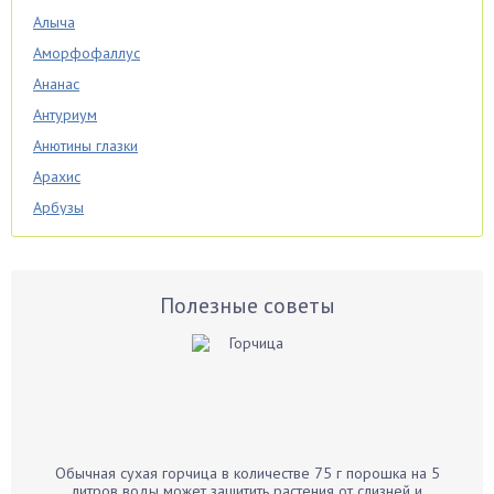
Алыча
Аморфофаллус
Ананас
Антуриум
Анютины глазки
Арахис
Арбузы
Аспарагус
Астры
Базилик
Полезные советы
Баклажаны
Бальзамин
Бамбук
Банан
Барбарис
Обычная сухая горчица в количестве 75 г порошка на 5
Бархатцы
литров воды может защитить растения от слизней и