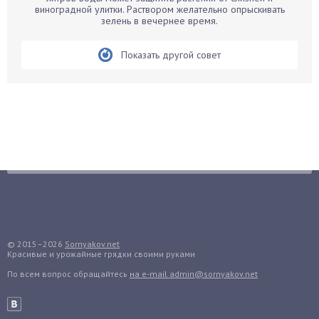
виноградной улитки. Раствором желательно опрыскивать
Бегония
зелень в вечернее время.
Белые грибы
Бирючина
Показать другой совет
Бобовые
Боярышнык
Бруннера
Брусника
Бузина
Вазоны
Вешенки
Виноград
Вишня
© 2015–2026
Sornyakov.net
Вредители
Красивые и урожайные грядки своими руками
Гардения
По всем вопрос обращайтесь
на e-mail admin@sornyakov.net
Гацания
Гвоздики