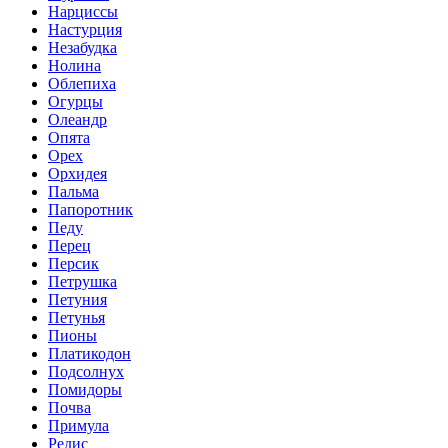
Нарциссы
Настурция
Незабудка
Нолина
Облепиха
Огурцы
Олеандр
Опята
Орех
Орхидея
Пальма
Папоротник
Педу
Перец
Персик
Петрушка
Петуния
Петунья
Пионы
Платикодон
Подсолнух
Помидоры
Почва
Примула
Редис