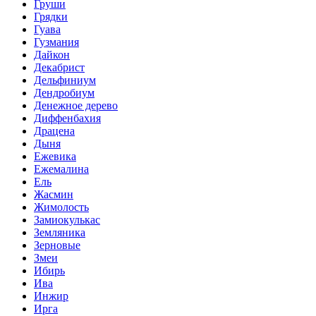
Груши
Грядки
Гуава
Гузмания
Дайкон
Декабрист
Дельфиниум
Дендробиум
Денежное дерево
Диффенбахия
Драцена
Дыня
Ежевика
Ежемалина
Ель
Жасмин
Жимолость
Замиокулькас
Земляника
Зерновые
Змеи
Ибирь
Ива
Инжир
Ирга