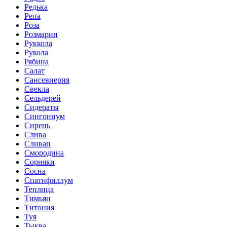
Редька
Репа
Роза
Розмарин
Руккола
Рукола
Рябина
Салат
Сансевиерия
Свекла
Сельдерей
Сидераты
Сингониум
Сирень
Слива
Сливап
Смородина
Сорняки
Сосна
Спатифиллум
Теплица
Тимьян
Титония
Туя
Тыква