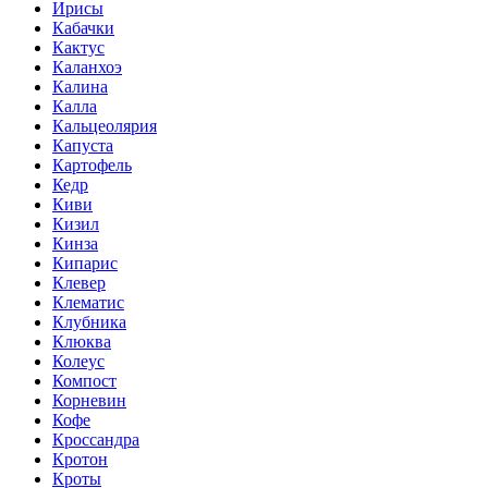
Ирисы
Кабачки
Кактус
Каланхоэ
Калина
Калла
Кальцеолярия
Капуста
Картофель
Кедр
Киви
Кизил
Кинза
Кипарис
Клевер
Клематис
Клубника
Клюква
Колеус
Компост
Корневин
Кофе
Кроссандра
Кротон
Кроты