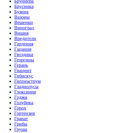
Бруннера
Брусника
Бузина
Вазоны
Вешенки
Виноград
Вишня
Вредители
Гардения
Гацания
Гвоздики
Георгины
Герань
Гиацинт
Гибискус
Гиппеаструм
Гладиолусы
Глоксиния
Годжи
Голубика
Горох
Гортензия
Гранат
Грибы
Груша