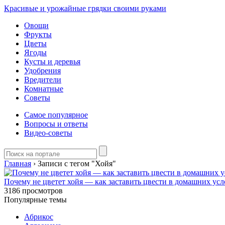
Красивые и урожайные грядки своими руками
Овощи
Фрукты
Цветы
Ягоды
Кусты и деревья
Удобрения
Вредители
Комнатные
Советы
Самое популярное
Вопросы и ответы
Видео-советы
Главная
›
Записи с тегом "Хойя"
Почему не цветет хойя — как заставить цвести в домашних ус
3186
просмотров
Популярные темы
Абрикос