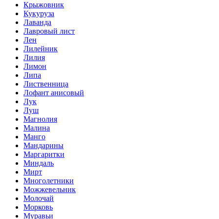
Крыжовник
Кукуруза
Лаванда
Лавровый лист
Лен
Лилейник
Лилия
Лимон
Липа
Лиственница
Лофант анисовый
Лук
Луш
Магнолия
Малина
Манго
Мандарины
Маргаритки
Миндаль
Мирт
Многолетники
Можжевельник
Молочай
Морковь
Муравьи