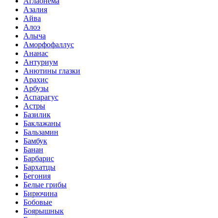
Аглаонема
Азалия
Айва
Алоэ
Алыча
Аморфофаллус
Ананас
Антуриум
Анютины глазки
Арахис
Арбузы
Аспарагус
Астры
Базилик
Баклажаны
Бальзамин
Бамбук
Банан
Барбарис
Бархатцы
Бегония
Белые грибы
Бирючина
Бобовые
Боярышнык