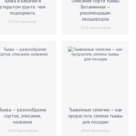
Тыква и кабачки в
Описание сорта тыквы
открытом грунте: чем
Витаминная —
подкормить
рекомендации
овощеводов
13191
просмотр
1515
просмотров
Тыква — разнообразие
Тыквенные семечки — как
сортов, описания,
прорастить семена тыквы
названия
для посадки
1640
просмотров
6644
просмотра