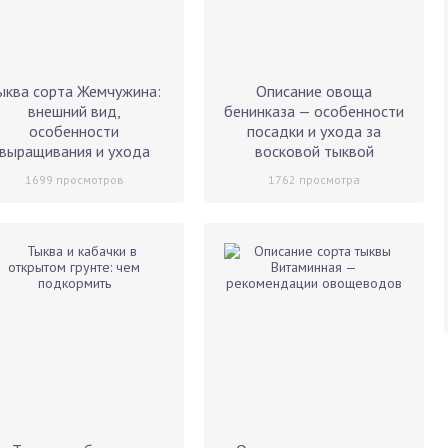
ыква сорта Жемчужина:
Описание овоща
внешний вид,
бенинказа — особенности
особенности
посадки и ухода за
выращивания и ухода
восковой тыквой
1699
просмотров
1762
просмотра