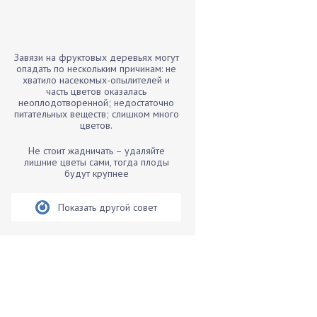
Бамбук
Банан
Барбарис
Завязи на фруктовых деревьях могут
Бархатцы
опадать по нескольким причинам: не
хватило насекомых-опылителей и
Бегония
часть цветов оказалась
неоплодотворенной; недостаточно
Белые грибы
питательных веществ; слишком много
Бирючина
цветов.
Бобовые
Не стоит жадничать – удаляйте
лишние цветы сами, тогда плоды
Боярышнык
будут крупнее
Бруннера
Брусника
Показать другой совет
Бузина
Вазоны
Вешенки
Виноград
Вишня