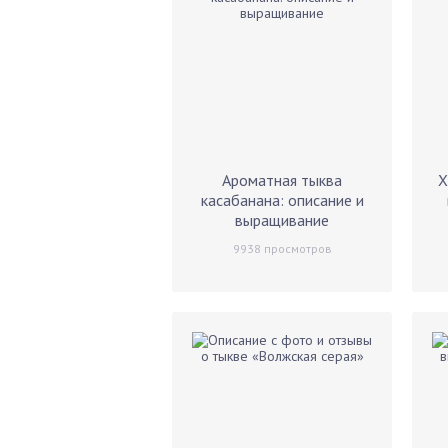
Ароматная тыква
Х
касабанана: описание и
выращивание
9938
просмотров