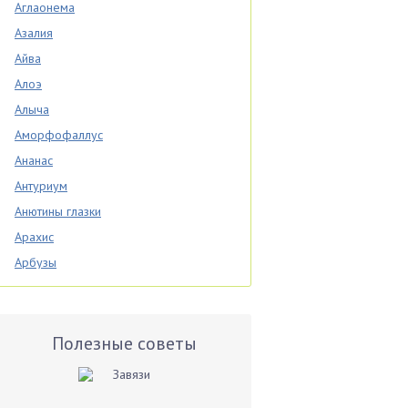
Аглаонема
Азалия
Айва
Алоэ
Алыча
Аморфофаллус
Ананас
Антуриум
Анютины глазки
Арахис
Арбузы
Аспарагус
Астры
Базилик
Полезные советы
Баклажаны
Бальзамин