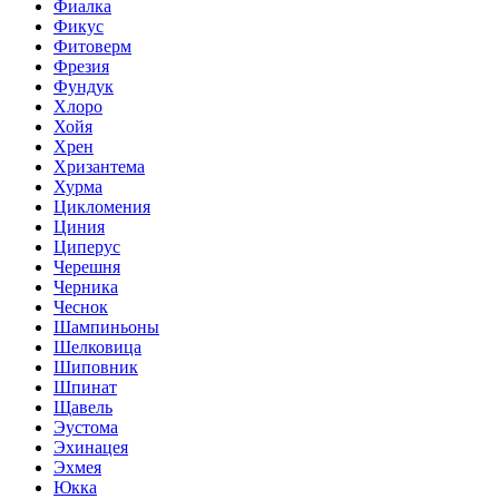
Фиалка
Фикус
Фитоверм
Фрезия
Фундук
Хлоро
Хойя
Хрен
Хризантема
Хурма
Цикломения
Циния
Циперус
Черешня
Черника
Чеснок
Шампиньоны
Шелковица
Шиповник
Шпинат
Щавель
Эустома
Эхинацея
Эхмея
Юкка