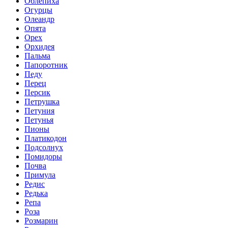
Облепиха
Огурцы
Олеандр
Опята
Орех
Орхидея
Пальма
Папоротник
Педу
Перец
Персик
Петрушка
Петуния
Петунья
Пионы
Платикодон
Подсолнух
Помидоры
Почва
Примула
Редис
Редька
Репа
Роза
Розмарин