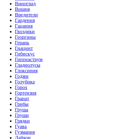
Виноград
Вишня
Вредители
Гардения
Гацания
Гвоздики
Георгины
Герань
Гиацинт
Гибискус
Гиппеаструм
Гладиолусы
Глоксиния
Годжи
Голубика
Горох
Гортензия
Гранат
Грибы
Груша
Груши
Грядки
Гуава
Гузмания
Дайкон