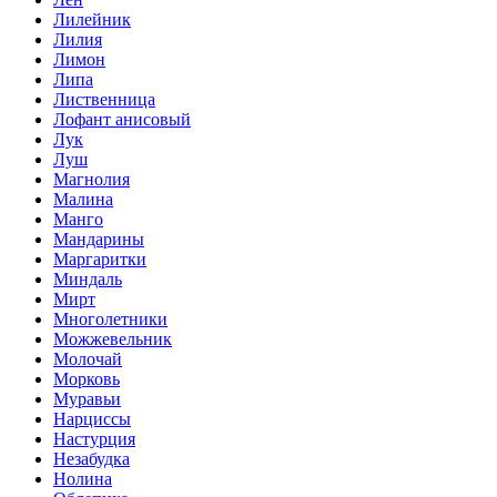
Лилейник
Лилия
Лимон
Липа
Лиственница
Лофант анисовый
Лук
Луш
Магнолия
Малина
Манго
Мандарины
Маргаритки
Миндаль
Мирт
Многолетники
Можжевельник
Молочай
Морковь
Муравьи
Нарциссы
Настурция
Незабудка
Нолина