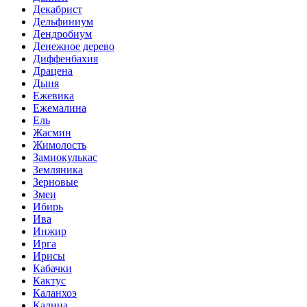
Декабрист
Дельфиниум
Дендробиум
Денежное дерево
Диффенбахия
Драцена
Дыня
Ежевика
Ежемалина
Ель
Жасмин
Жимолость
Замиокулькас
Земляника
Зерновые
Змеи
Ибирь
Ива
Инжир
Ирга
Ирисы
Кабачки
Кактус
Каланхоэ
Калина