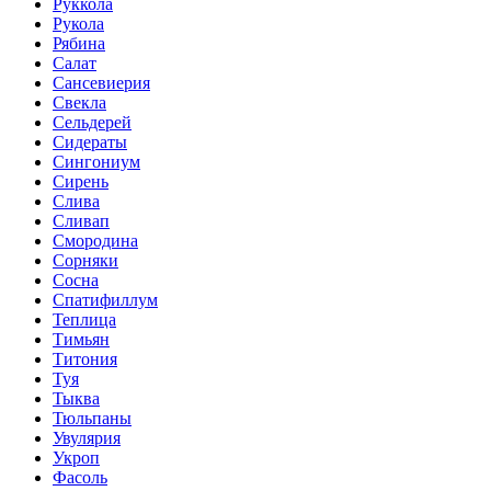
Руккола
Рукола
Рябина
Салат
Сансевиерия
Свекла
Сельдерей
Сидераты
Сингониум
Сирень
Слива
Сливап
Смородина
Сорняки
Сосна
Спатифиллум
Теплица
Тимьян
Титония
Туя
Тыква
Тюльпаны
Увулярия
Укроп
Фасоль