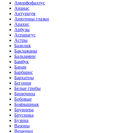
Аморфофаллус
Ананас
Антуриум
Анютины глазки
Арахис
Арбузы
Аспарагус
Астры
Базилик
Баклажаны
Бальзамин
Бамбук
Банан
Барбарис
Бархатцы
Бегония
Белые грибы
Бирючина
Бобовые
Боярышнык
Бруннера
Брусника
Бузина
Вазоны
Вешенки