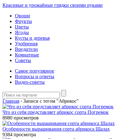
Красивые и урожайные грядки своими руками
Овощи
Фрукты
Цветы
Ягоды
Кусты и деревья
Удобрения
Вредители
Комнатные
Советы
Самое популярное
Вопросы и ответы
Видео-советы
Главная
›
Записи с тегом "Абрикос"
Что из себя представляет абрикос сорта Погремок
8980
просмотров
Особенности выращивания сорта абрикоса Шалах
9384
просмотра