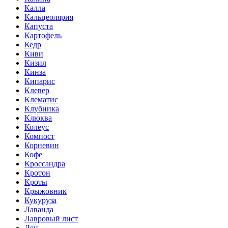
Калла
Кальцеолярия
Капуста
Картофель
Кедр
Киви
Кизил
Кинза
Кипарис
Клевер
Клематис
Клубника
Клюква
Колеус
Компост
Корневин
Кофе
Кроссандра
Кротон
Кроты
Крыжовник
Кукуруза
Лаванда
Лавровый лист
Лен