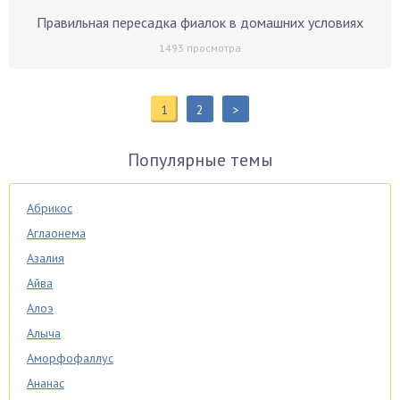
Правильная пересадка фиалок в домашних условиях
1493
просмотра
1
2
>
Популярные темы
Абрикос
Аглаонема
Азалия
Айва
Алоэ
Алыча
Аморфофаллус
Ананас