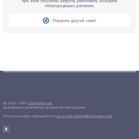
при этом способны напрочь уничтожить соседние
Бобовые
«благородные» растения.
Боярышнык
Бруннера
Показать другой совет
Брусника
Бузина
Вазоны
Вешенки
Виноград
Вишня
Вредители
Гардения
Гацания
© 2015–2026
Sornyakov.net
Гвоздики
Красивые и урожайные грядки своими руками
Георгины
По всем вопрос обращайтесь
на e-mail admin@sornyakov.net
Герань
Гиацинт