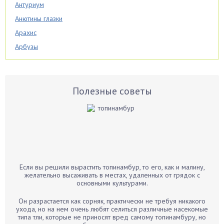
Антуриум
Анютины глазки
Арахис
Арбузы
Аспарагус
Астры
Базилик
Полезные советы
Баклажаны
Бальзамин
Бамбук
Банан
Барбарис
Если вы решили вырастить топинамбур, то его, как и малину,
Бархатцы
желательно высаживать в местах, удаленных от грядок с
основными культурами.
Бегония
Белые грибы
Он разрастается как сорняк, практически не требуя никакого
ухода, но на нем очень любят селиться различные насекомые
Бирючина
типа тли, которые не приносят вред самому топинамбуру, но