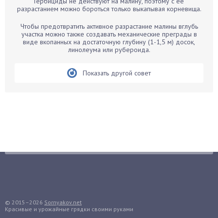
Гербициды не действуют на малину, поэтому с ее
Бархатцы
разрастанием можно бороться только выкапывая корневища.
Бегония
Чтобы предотвратить активное разрастание малины вглубь
Белые грибы
участка можно также создавать механические преграды в
виде вкопанных на достаточную глубину (1-1,5 м) досок,
Бирючина
линолеума или рубероида.
Бобовые
Показать другой совет
Боярышнык
Бруннера
Брусника
Бузина
Вазоны
Вешенки
Виноград
Вишня
Вредители
Гардения
© 2015–2026
Sornyakov.net
Красивые и урожайные грядки своими руками
Гацания