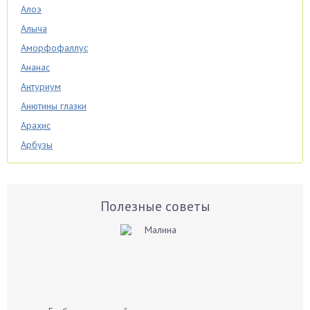
Алоэ
Алыча
Аморфофаллус
Ананас
Антуриум
Анютины глазки
Арахис
Арбузы
Аспарагус
Астры
Базилик
Полезные советы
Баклажаны
Бальзамин
Бамбук
Банан
Барбарис