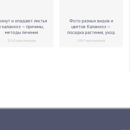
охнут и опадают листья
Фото разных видов и
у каланхоэ — причины,
цветов Каланхоэ —
методы лечения
посадка растения, уход
3210
просмотров
1997
просмотров