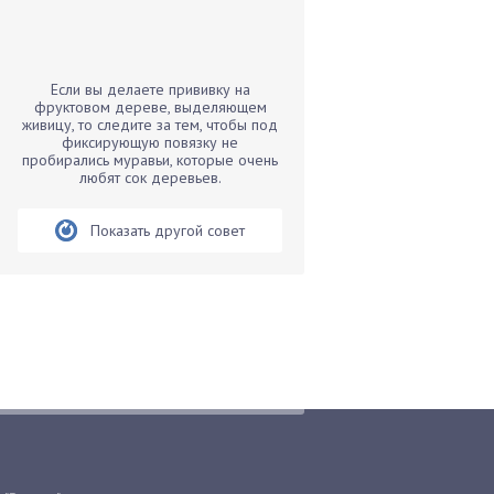
Бамбук
Банан
Барбарис
Если вы делаете прививку на
Бархатцы
фруктовом дереве, выделяющем
живицу, то следите за тем, чтобы под
Бегония
фиксирующую повязку не
пробирались муравьи, которые очень
Белые грибы
любят сок деревьев.
Бирючина
Бобовые
Показать другой совет
Боярышнык
Бруннера
Брусника
Бузина
Вазоны
Вешенки
Виноград
Вишня