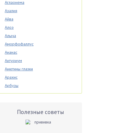
Аглаонема
Азалия
Айва
Алоэ
Алыча
Аморфофаллус
Ананас
Антуриум
Анютины глазки
Арахис
Арбузы
Аспарагус
Астры
Базилик
Полезные советы
Баклажаны
Бальзамин