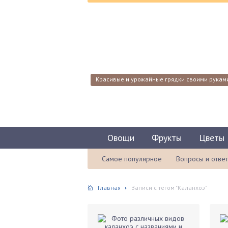
Красивые и урожайные грядки своими рукам
Овощи
Фрукты
Цветы
Самое популярное
Вопросы и отве
Главная
Записи с тегом "Каланхоэ"