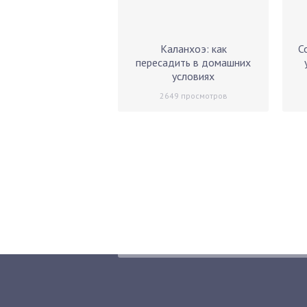
Каланхоэ: как
С
пересадить в домашних
условиях
2649
просмотров