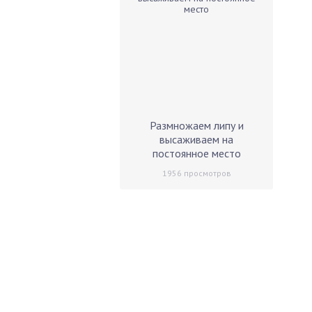
Размножаем липу и
высаживаем на
постоянное место
1956
просмотров