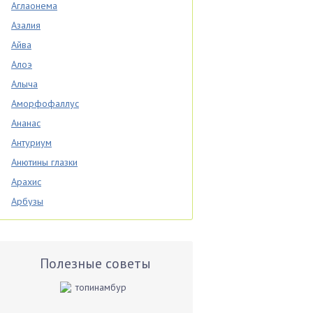
Аглаонема
Азалия
Айва
Алоэ
Алыча
Аморфофаллус
Ананас
Антуриум
Анютины глазки
Арахис
Арбузы
Аспарагус
Астры
Базилик
Полезные советы
Баклажаны
Бальзамин