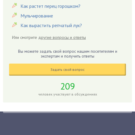
Гацания
Как растет перец горошком?
Гвоздики
Мульчирование
Георгины
Как вырастить репчатый лук?
Герань
Или смотрите
другие вопросы и ответы
Гиацинт
Гибискус
Вы можете задать свой вопрос нашим посетителям и
Гиппеаструм
экспертам и получить ответы
Гладиолусы
Задать свой вопрос
Глоксиния
Годжи
209
Голубика
человек участвуют в обсуждениях
Горох
Гортензия
Гранат
Грибы
Груша