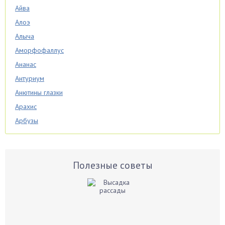
Айва
Алоэ
Алыча
Аморфофаллус
Ананас
Антуриум
Анютины глазки
Арахис
Арбузы
Аспарагус
Астры
Базилик
Полезные советы
Баклажаны
Бальзамин
Бамбук
Банан