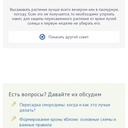
Барбарис
Высаживать растения лучше всего вечером или в пасмурную
Бархатцы
погоду. Если это не получается, то необходимо устроить
навес для защиты пересаженного растения от ярких лучей
Бегония
солнца и первую неделю не убирать его.
Белые грибы
Бирючина
Показать другой совет
Бобовые
Боярышнык
Бруннера
Брусника
Бузина
Вазоны
Вешенки
Есть вопросы? Давайте их обсудим
Виноград
Пересадка смородины: когда и как это лучше
Вишня
делать?
Вредители
Формирование кроны яблони: основные схемы и
важные правила
Гардения