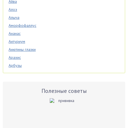
Айва
Алоэ
Алыча
Аморфофаллус
Ананас
Антуриум
Анютины глазки
Арахис
Арбузы
Аспарагус
Астры
Базилик
Полезные советы
Баклажаны
Бальзамин
Бамбук
Банан