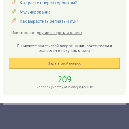
Гацания
Как растет перец горошком?
Гвоздики
Мульчирование
Георгины
Как вырастить репчатый лук?
Герань
Или смотрите
другие вопросы и ответы
Гиацинт
Гибискус
Вы можете задать свой вопрос нашим посетителям и
Гиппеаструм
экспертам и получить ответы
Гладиолусы
Задать свой вопрос
Глоксиния
Годжи
209
Голубика
человек участвуют в обсуждениях
Горох
Гортензия
Гранат
Грибы
Груша