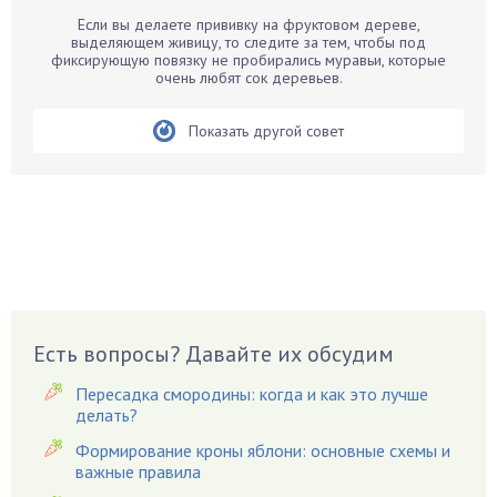
Барбарис
Если вы делаете прививку на фруктовом дереве,
Бархатцы
выделяющем живицу, то следите за тем, чтобы под
фиксирующую повязку не пробирались муравьи, которые
Бегония
очень любят сок деревьев.
Белые грибы
Бирючина
Показать другой совет
Бобовые
Боярышнык
Бруннера
Брусника
Бузина
Вазоны
Вешенки
Есть вопросы? Давайте их обсудим
Виноград
Пересадка смородины: когда и как это лучше
Вишня
делать?
Вредители
Формирование кроны яблони: основные схемы и
важные правила
Гардения