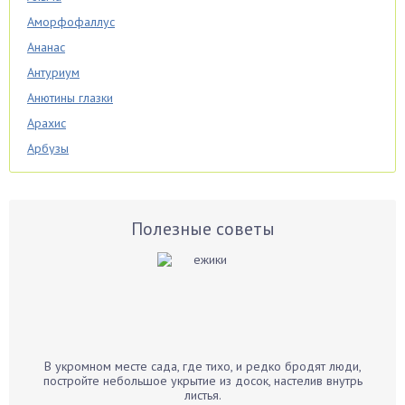
Аморфофаллус
Ананас
Антуриум
Анютины глазки
Арахис
Арбузы
Аспарагус
Астры
Базилик
Полезные советы
Баклажаны
Бальзамин
Бамбук
Банан
Барбарис
В укромном месте сада, где тихо, и редко бродят люди,
Бархатцы
постройте небольшое укрытие из досок, настелив внутрь
листья.
Бегония