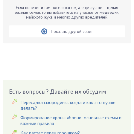
Белые грибы
Если повезет и там поселится еж, а еще лучше – целая
ежиная семья, то вы избавитесь на участке от медведки,
Бирючина
майского жука и многих других вредителей.
Бобовые
Показать другой совет
Боярышнык
Бруннера
Брусника
Бузина
Вазоны
Вешенки
Виноград
Есть вопросы? Давайте их обсудим
Вишня
Вредители
Пересадка смородины: когда и как это лучше
Гардения
делать?
Гацания
Формирование кроны яблони: основные схемы и
важные правила
Гвоздики
Как растет перец горошком?
Георгины