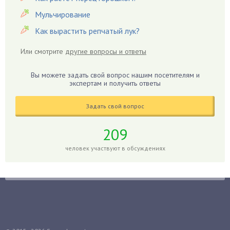
Герань
Мульчирование
Гиацинт
Как вырастить репчатый лук?
Гибискус
Или смотрите
другие вопросы и ответы
Гиппеаструм
Гладиолусы
Вы можете задать свой вопрос нашим посетителям и
экспертам и получить ответы
Глоксиния
Годжи
Задать свой вопрос
Голубика
Горох
209
Гортензия
человек участвуют в обсуждениях
Гранат
Грибы
Груша
Груши
Грядки
Гуава