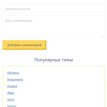
Популярные темы
Абрикос
Аглаонема
Азалия
Айва
Алоэ
Алыча