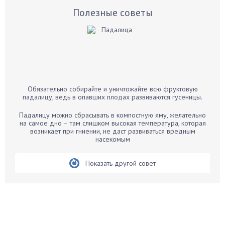
Базилик
Полезные советы
Баклажаны
Бальзамин
Бамбук
Банан
Барбарис
Обязательно собирайте и уничтожайте всю фруктовую
Бархатцы
падалицу, ведь в опавших плодах развиваются гусеницы.
Бегония
Падалицу можно сбрасывать в компостную яму, желательно
Белые грибы
на самое дно – там слишком высокая температура, которая
возникает при гниении, не даст развиваться вредным
Бирючина
насекомым
Бобовые
Показать другой совет
Боярышнык
Бруннера
Брусника
Бузина
Вазоны