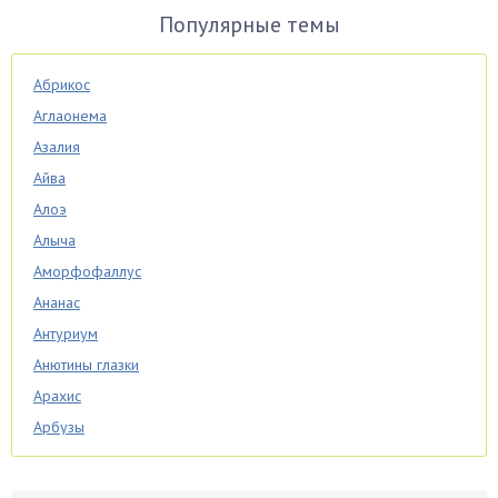
Популярные темы
Абрикос
Аглаонема
Азалия
Айва
Алоэ
Алыча
Аморфофаллус
Ананас
Антуриум
Анютины глазки
Арахис
Арбузы
Аспарагус
Астры