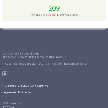
Горох
209
Гортензия
человек участвуют в обсуждениях
Гранат
Грибы
Груша
Груши
Грядки
Гуава
© 2015–2026
Sornyakov.net
Красивые и урожайные грядки своими руками
Гузмания
По всем вопрос обращайтесь
на e-mail admin@sornyakov.net
Дайкон
Декабрист
Дельфиниум
Пользовательское соглашение
Дендробиум
Редакция, Контакты
Денежное дерево
Диффенбахия
ООО "Вектор".
Драцена
127254,