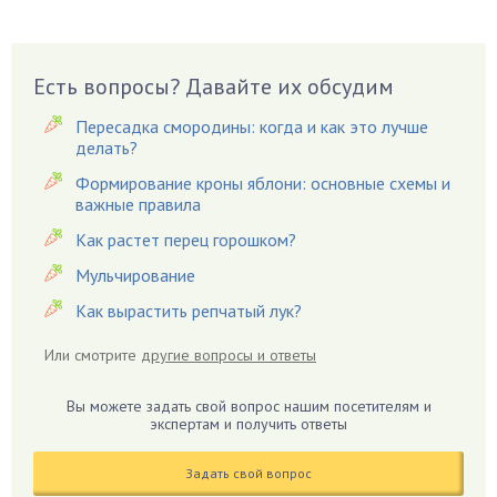
Вешенки
Виноград
Есть вопросы? Давайте их обсудим
Вишня
Вредители
Пересадка смородины: когда и как это лучше
Гардения
делать?
Гацания
Формирование кроны яблони: основные схемы и
важные правила
Гвоздики
Как растет перец горошком?
Георгины
Герань
Мульчирование
Гиацинт
Как вырастить репчатый лук?
Гибискус
Или смотрите
другие вопросы и ответы
Гиппеаструм
Гладиолусы
Вы можете задать свой вопрос нашим посетителям и
экспертам и получить ответы
Глоксиния
Годжи
Задать свой вопрос
Голубика