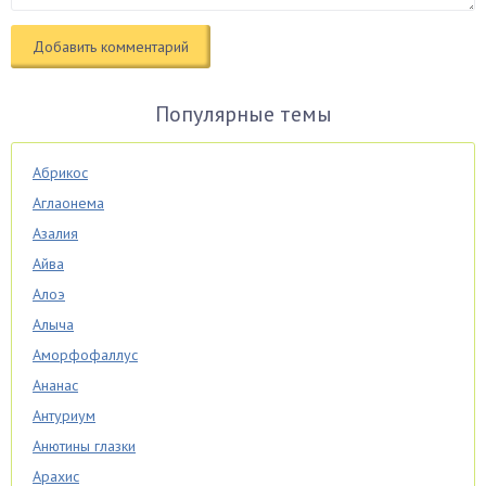
Популярные темы
Абрикос
Аглаонема
Азалия
Айва
Алоэ
Алыча
Аморфофаллус
Ананас
Антуриум
Анютины глазки
Арахис