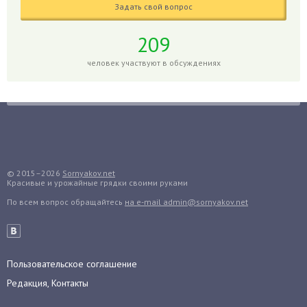
Задать свой вопрос
Глоксиния
Годжи
209
Голубика
человек участвуют в обсуждениях
Горох
Гортензия
Гранат
Грибы
Груша
Груши
© 2015–2026
Sornyakov.net
Красивые и урожайные грядки своими руками
Грядки
По всем вопрос обращайтесь
на e-mail admin@sornyakov.net
Гуава
Гузмания
Дайкон
Декабрист
Пользовательское соглашение
Дельфиниум
Редакция, Контакты
Дендробиум