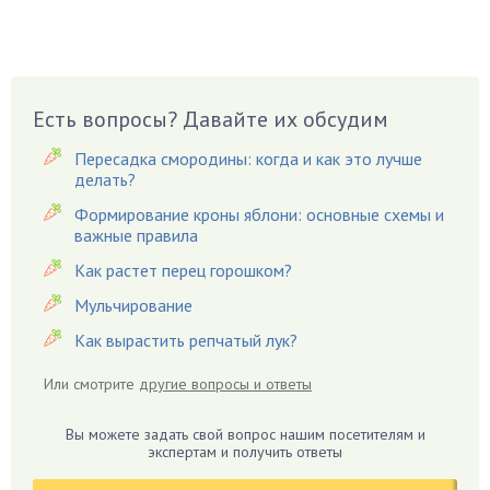
Брусника
Бузина
Вазоны
Вешенки
Есть вопросы? Давайте их обсудим
Виноград
Пересадка смородины: когда и как это лучше
Вишня
делать?
Вредители
Формирование кроны яблони: основные схемы и
важные правила
Гардения
Гацания
Как растет перец горошком?
Гвоздики
Мульчирование
Георгины
Как вырастить репчатый лук?
Герань
Или смотрите
другие вопросы и ответы
Гиацинт
Гибискус
Вы можете задать свой вопрос нашим посетителям и
Гиппеаструм
экспертам и получить ответы
Гладиолусы