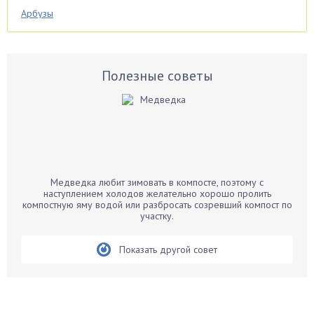
Арбузы
Аспарагус
Астры
Базилик
Полезные советы
Баклажаны
Бальзамин
Бамбук
Банан
Барбарис
Медведка любит зимовать в компосте, поэтому с
Бархатцы
наступлением холодов желательно хорошо пролить
компостную яму водой или разбросать созревший компост по
Бегония
участку.
Белые грибы
Бирючина
Показать другой совет
Бобовые
Боярышнык
Бруннера