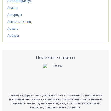
Аморфофаллус
Ананас
Антуриум
Анютины глазки
Арахис
Арбузы
Аспарагус
Астры
Базилик
Полезные советы
Баклажаны
Бальзамин
Бамбук
Банан
Барбарис
Завязи на фруктовых деревьях могут опадать по нескольким
Бархатцы
причинам: не хватило насекомых-опылителей и часть цветов
оказалась неоплодотворенной; недостаточно питательных
Бегония
веществ; слишком много цветов.