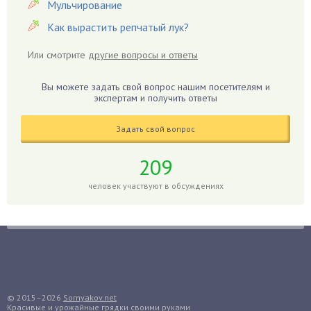
Герань
Мульчирование
Гиацинт
Как вырастить репчатый лук?
Гибискус
Или смотрите
другие вопросы и ответы
Гиппеаструм
Гладиолусы
Вы можете задать свой вопрос нашим посетителям и
экспертам и получить ответы
Глоксиния
Годжи
Задать свой вопрос
Голубика
Горох
209
Гортензия
человек участвуют в обсуждениях
Гранат
Грибы
Груша
Груши
Грядки
Гуава
© 2015–2026
Sornyakov.net
Красивые и урожайные грядки своими руками