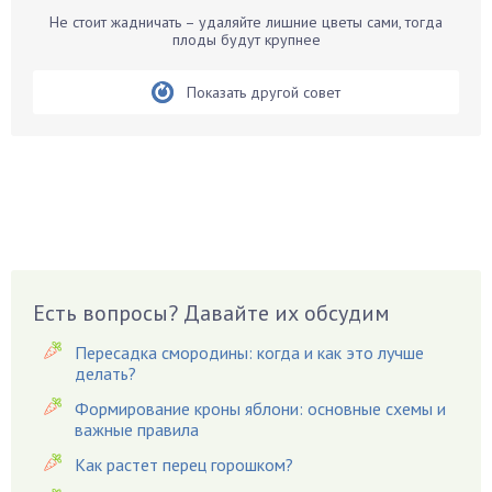
Белые грибы
Не стоит жадничать – удаляйте лишние цветы сами, тогда
Бирючина
плоды будут крупнее
Бобовые
Показать другой совет
Боярышнык
Бруннера
Брусника
Бузина
Вазоны
Вешенки
Виноград
Есть вопросы? Давайте их обсудим
Вишня
Вредители
Пересадка смородины: когда и как это лучше
Гардения
делать?
Гацания
Формирование кроны яблони: основные схемы и
важные правила
Гвоздики
Как растет перец горошком?
Георгины