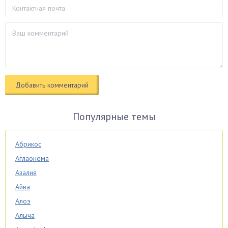
Популярные темы
Абрикос
Аглаонема
Азалия
Айва
Алоэ
Алыча