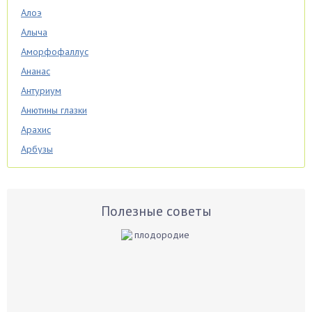
Алоэ
Алыча
Аморфофаллус
Ананас
Антуриум
Анютины глазки
Арахис
Арбузы
Аспарагус
Астры
Базилик
Полезные советы
Баклажаны
Бальзамин
Бамбук
Банан
Барбарис