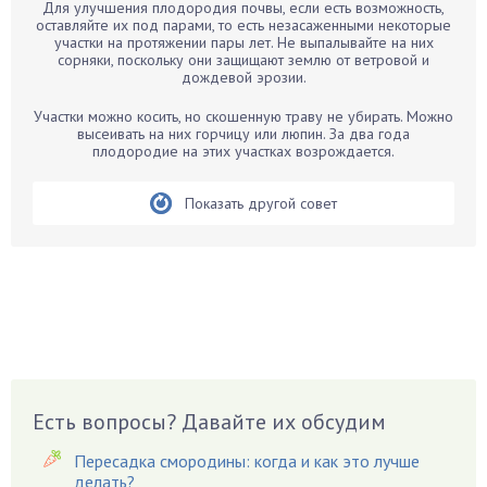
Для улучшения плодородия почвы, если есть возможность,
Бархатцы
оставляйте их под парами, то есть незасаженными некоторые
участки на протяжении пары лет. Не выпалывайте на них
Бегония
сорняки, поскольку они защищают землю от ветровой и
дождевой эрозии.
Белые грибы
Бирючина
Участки можно косить, но скошенную траву не убирать. Можно
высеивать на них горчицу или люпин. За два года
Бобовые
плодородие на этих участках возрождается.
Боярышнык
Бруннера
Показать другой совет
Брусника
Бузина
Вазоны
Вешенки
Виноград
Вишня
Вредители
Есть вопросы? Давайте их обсудим
Гардения
Пересадка смородины: когда и как это лучше
Гацания
делать?