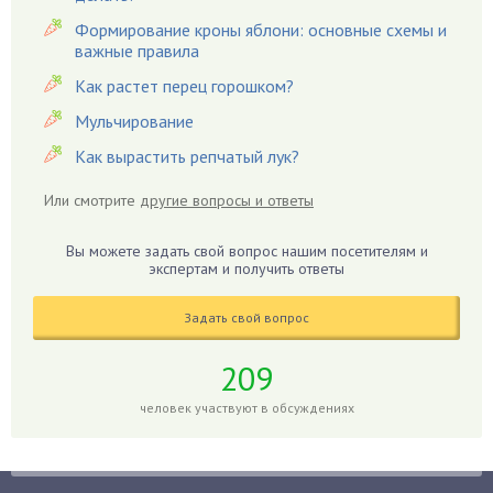
Гвоздики
Формирование кроны яблони: основные схемы и
важные правила
Георгины
Герань
Как растет перец горошком?
Гиацинт
Мульчирование
Гибискус
Как вырастить репчатый лук?
Гиппеаструм
Или смотрите
другие вопросы и ответы
Гладиолусы
Глоксиния
Вы можете задать свой вопрос нашим посетителям и
Годжи
экспертам и получить ответы
Голубика
Задать свой вопрос
Горох
Гортензия
209
Гранат
человек участвуют в обсуждениях
Грибы
Груша
Груши