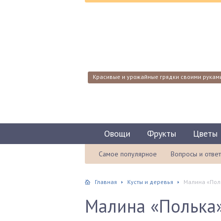
Красивые и урожайные грядки своими рукам
Овощи
Фрукты
Цветы
Самое популярное
Вопросы и отве
Главная
Кусты и деревья
Малина «Поль
Малина «Полька»: