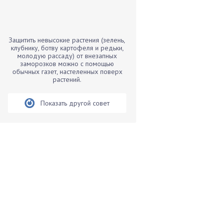
Бамбук
Банан
Барбарис
Защитить невысокие растения (зелень,
Бархатцы
клубнику, ботву картофеля и редьки,
молодую рассаду) от внезапных
Бегония
заморозков можно с помощью
обычных газет, настеленных поверх
Белые грибы
растений.
Бирючина
Бобовые
Показать другой совет
Боярышнык
Бруннера
Брусника
Бузина
Вазоны
Вешенки
Виноград
Вишня