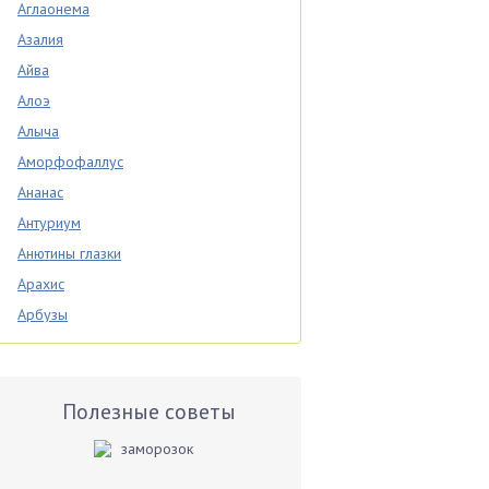
Аглаонема
Азалия
Айва
Алоэ
Алыча
Аморфофаллус
Ананас
Антуриум
Анютины глазки
Арахис
Арбузы
Аспарагус
Астры
Базилик
Полезные советы
Баклажаны
Бальзамин