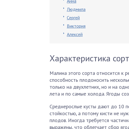
Анна
Людмила
Сергей
Виктория
Алексей
Характеристика сор
Малина этого сорта относится к р
способность плодоносить нескольк
только на двухлетних, но и на од
лета и по самые холода. Ягоды со
Среднерослые кусты дают до 10 по
стойкостью, а потому кисти не ну
плодов. Иногда требуется частичн
выражены, что облегчает сбор яго