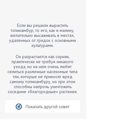
Бамбук
Банан
Барбарис
Если вы решили вырастить
Бархатцы
топинамбур, то его, как и малину,
желательно высаживать в местах,
Бегония
удаленных от грядок с основными
культурами.
Белые грибы
Бирючина
Он разрастается как сорняк,
практически не требуя никакого
Бобовые
ухода, но на нем очень любят
селиться различные насекомые типа
Боярышнык
тли, которые не приносят вред
Бруннера
самому топинамбуру, но при этом
способны напрочь уничтожить
Брусника
соседние «благородные» растения.
Бузина
Показать другой совет
Вазоны
Вешенки
Виноград
Вишня