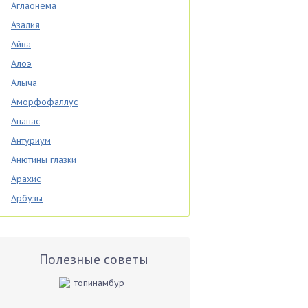
Аглаонема
Азалия
Айва
Алоэ
Алыча
Аморфофаллус
Ананас
Антуриум
Анютины глазки
Арахис
Арбузы
Аспарагус
Астры
Базилик
Полезные советы
Баклажаны
Бальзамин