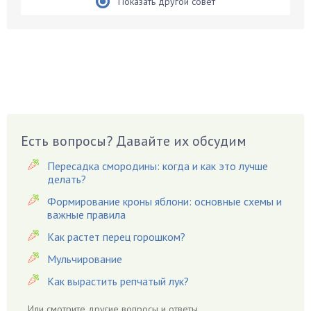
Бирючина
Показать другой совет
Бобовые
Боярышнык
Бруннера
Брусника
Бузина
Вазоны
Вешенки
Есть вопросы? Давайте их обсудим
Виноград
Пересадка смородины: когда и как это лучше
Вишня
делать?
Вредители
Формирование кроны яблони: основные схемы и
важные правила
Гардения
Гацания
Как растет перец горошком?
Гвоздики
Мульчирование
Георгины
Как вырастить репчатый лук?
Герань
Или смотрите
другие вопросы и ответы