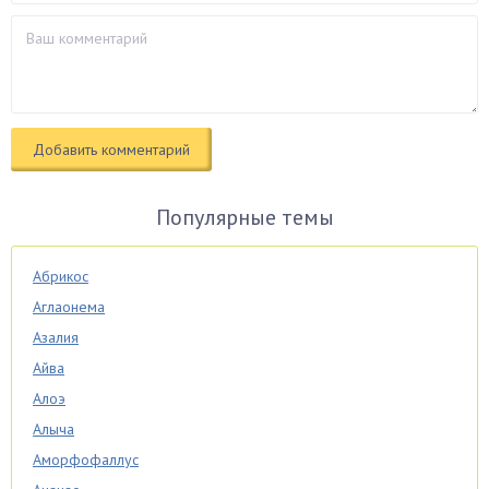
Популярные темы
Абрикос
Аглаонема
Азалия
Айва
Алоэ
Алыча
Аморфофаллус