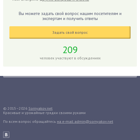
Гиацинт
Гибискус
Вы можете задать свой вопрос нашим посетителям и
Гиппеаструм
экспертам и получить ответы
Гладиолусы
Задать свой вопрос
Глоксиния
Годжи
209
Голубика
человек участвуют в обсуждениях
Горох
Гортензия
Гранат
Грибы
Груша
Груши
© 2015–2026
Sornyakov.net
Красивые и урожайные грядки своими руками
Грядки
По всем вопрос обращайтесь
на e-mail admin@sornyakov.net
Гуава
Гузмания