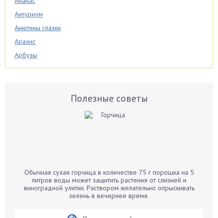
Ананас
Антуриум
Анютины глазки
Арахис
Арбузы
Аспарагус
Астры
Базилик
Полезные советы
Баклажаны
Бальзамин
Бамбук
Банан
Барбарис
Обычная сухая горчица в количестве 75 г порошка на 5
Бархатцы
литров воды может защитить растения от слизней и
виноградной улитки. Раствором желательно опрыскивать
Бегония
зелень в вечернее время.
Белые грибы