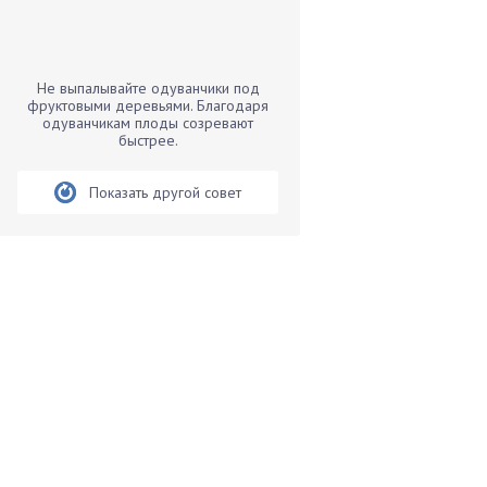
Бамбук
Банан
Барбарис
Не выпалывайте одуванчики под
Бархатцы
фруктовыми деревьями. Благодаря
одуванчикам плоды созревают
Бегония
быстрее.
Белые грибы
Бирючина
Показать другой совет
Бобовые
Боярышнык
Бруннера
Брусника
Бузина
Вазоны
Вешенки
Виноград
Вишня