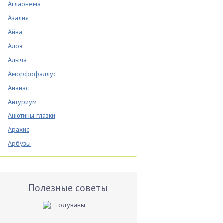
Аглаонема
Азалия
Айва
Алоэ
Алыча
Аморфофаллус
Ананас
Антуриум
Анютины глазки
Арахис
Арбузы
Аспарагус
Астры
Базилик
Полезные советы
Баклажаны
Бальзамин