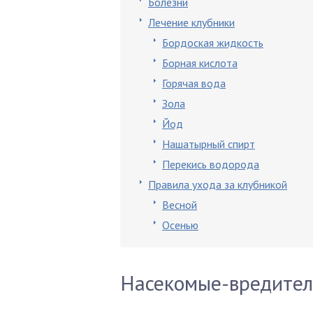
Болезни
Лечение клубники
Бордоская жидкость
Борная кислота
Горячая вода
Зола
Йод
Нашатырный спирт
Перекись водорода
Правила ухода за клубникой
Весной
Осенью
Насекомые-вредите