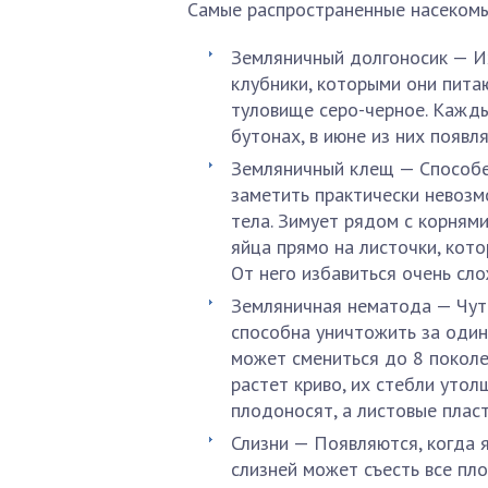
Самые распространенные насекомы
Земляничный долгоносик — И
клубники, которыми они пита
туловище серо-черное. Кажды
бутонах, в июне из них появл
Земляничный клещ — Способен
заметить практически невозм
тела. Зимует рядом с корням
яйца прямо на листочки, кот
От него избавиться очень сло
Земляничная нематода — Чуть
способна уничтожить за один 
может смениться до 8 поколе
растет криво, их стебли утол
плодоносят, а листовые плас
Слизни — Появляются, когда 
слизней может съесть все пло