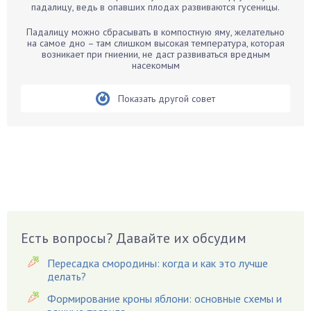
Бархатцы
падалицу, ведь в опавших плодах развиваются гусеницы.
Бегония
Падалицу можно сбрасывать в компостную яму, желательно
Белые грибы
на самое дно – там слишком высокая температура, которая
возникает при гниении, не даст развиваться вредным
Бирючина
насекомым
Бобовые
Показать другой совет
Боярышнык
Бруннера
Брусника
Бузина
Вазоны
Вешенки
Виноград
Есть вопросы? Давайте их обсудим
Вишня
Вредители
Пересадка смородины: когда и как это лучше
Гардения
делать?
Гацания
Формирование кроны яблони: основные схемы и