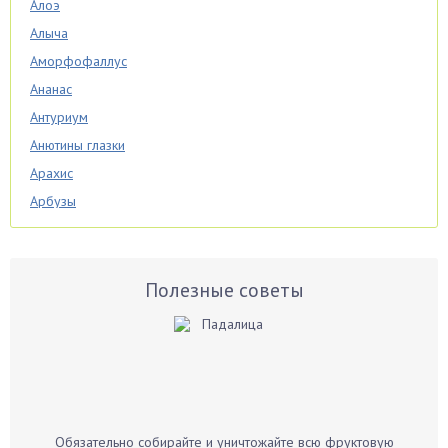
Алоэ
Алыча
Аморфофаллус
Ананас
Антуриум
Анютины глазки
Арахис
Арбузы
Аспарагус
Астры
Базилик
Полезные советы
Баклажаны
Бальзамин
Бамбук
Банан
Барбарис
Обязательно собирайте и уничтожайте всю фруктовую