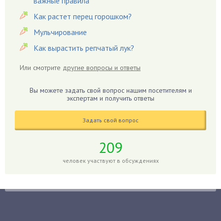
важные правила
Гвоздики
Как растет перец горошком?
Георгины
Герань
Мульчирование
Гиацинт
Как вырастить репчатый лук?
Гибискус
Или смотрите
другие вопросы и ответы
Гиппеаструм
Гладиолусы
Вы можете задать свой вопрос нашим посетителям и
экспертам и получить ответы
Глоксиния
Годжи
Задать свой вопрос
Голубика
Горох
209
Гортензия
человек участвуют в обсуждениях
Гранат
Грибы
Груша
Груши