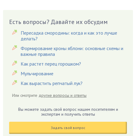
Бузина
Вазоны
Вешенки
Есть вопросы? Давайте их обсудим
Виноград
Пересадка смородины: когда и как это лучше
Вишня
делать?
Вредители
Формирование кроны яблони: основные схемы и
важные правила
Гардения
Гацания
Как растет перец горошком?
Гвоздики
Мульчирование
Георгины
Как вырастить репчатый лук?
Герань
Или смотрите
другие вопросы и ответы
Гиацинт
Гибискус
Вы можете задать свой вопрос нашим посетителям и
Гиппеаструм
экспертам и получить ответы
Гладиолусы
Задать свой вопрос
Глоксиния