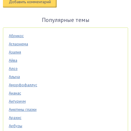
Популярные темы
Абрикос
Аглаонема
Азалия
Айва
Алоэ
Алыча
Аморфофаллус
Ананас
Антуриум
Анютины глазки
Арахис
Арбузы