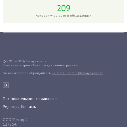
Годжи
209
Голубика
человек участвуют в обсуждениях
Горох
Гортензия
Гранат
Грибы
Груша
Груши
© 2015–2026
Sornyakov.net
Красивые и урожайные грядки своими руками
Грядки
По всем вопрос обращайтесь
на e-mail admin@sornyakov.net
Гуава
Гузмания
Дайкон
Декабрист
Пользовательское соглашение
Дельфиниум
Редакция, Контакты
Дендробиум
ООО "Вектор".
Денежное дерево
127254,