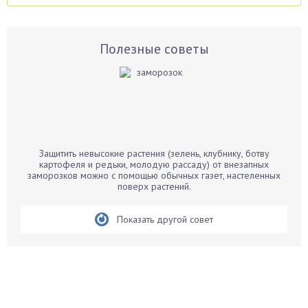
Аспарагус
Астры
Базилик
Полезные советы
Баклажаны
Бальзамин
Бамбук
Банан
Барбарис
Защитить невысокие растения (зелень, клубнику, ботву
Бархатцы
картофеля и редьки, молодую рассаду) от внезапных
заморозков можно с помощью обычных газет, настеленных
Бегония
поверх растений.
Белые грибы
Бирючина
Показать другой совет
Бобовые
Боярышнык
Бруннера
Брусника