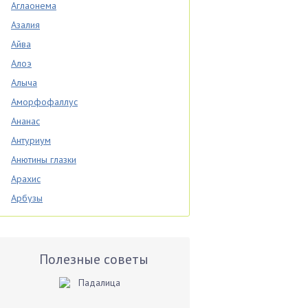
Аглаонема
Азалия
Айва
Алоэ
Алыча
Аморфофаллус
Ананас
Антуриум
Анютины глазки
Арахис
Арбузы
Аспарагус
Астры
Базилик
Полезные советы
Баклажаны
Бальзамин