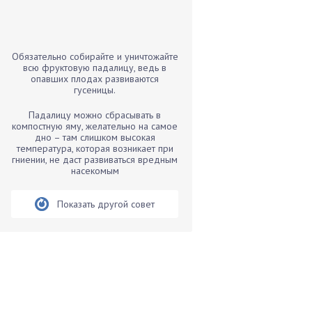
Бамбук
Банан
Барбарис
Обязательно собирайте и уничтожайте
Бархатцы
всю фруктовую падалицу, ведь в
опавших плодах развиваются
Бегония
гусеницы.
Белые грибы
Падалицу можно сбрасывать в
Бирючина
компостную яму, желательно на самое
дно – там слишком высокая
Бобовые
температура, которая возникает при
гниении, не даст развиваться вредным
Боярышнык
насекомым
Бруннера
Брусника
Показать другой совет
Бузина
Вазоны
Вешенки
Виноград
Вишня