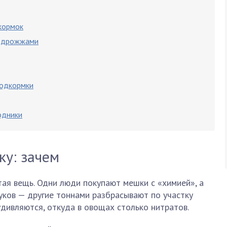
кормок
) дрожжами
подкормки
одники
ку: зачем
ая вещь. Одни люди покупают мешки с «химией», а
уков — другие тоннами разбрасывают по участку
 удивляются, откуда в овощах столько нитратов.