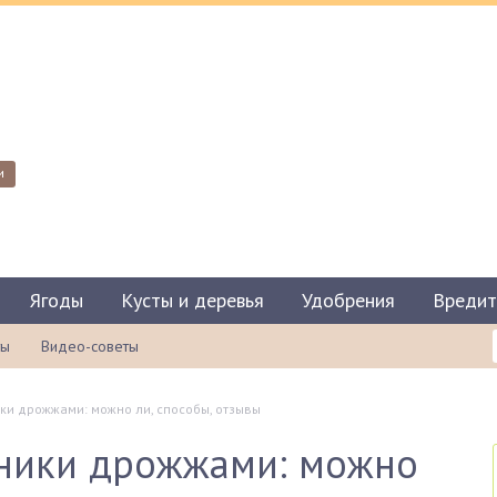
и
Ягоды
Кусты и деревья
Удобрения
Вредит
ты
Видео-советы
ки дрожжами: можно ли, способы, отзывы
ники дрожжами: можно