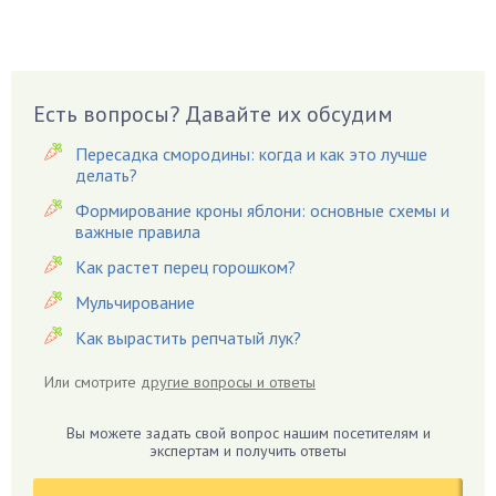
Брусника
Бузина
Вазоны
Вешенки
Есть вопросы? Давайте их обсудим
Виноград
Пересадка смородины: когда и как это лучше
Вишня
делать?
Вредители
Формирование кроны яблони: основные схемы и
важные правила
Гардения
Гацания
Как растет перец горошком?
Гвоздики
Мульчирование
Георгины
Как вырастить репчатый лук?
Герань
Или смотрите
другие вопросы и ответы
Гиацинт
Гибискус
Вы можете задать свой вопрос нашим посетителям и
Гиппеаструм
экспертам и получить ответы
Гладиолусы