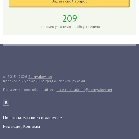
Задать свой вопрос
Глоксиния
Годжи
209
Голубика
человек участвуют в обсуждениях
Горох
Гортензия
Гранат
Грибы
Груша
Груши
© 2015–2026
Sornyakov.net
Красивые и урожайные грядки своими руками
Грядки
По всем вопрос обращайтесь
на e-mail admin@sornyakov.net
Гуава
Гузмания
Дайкон
Декабрист
Пользовательское соглашение
Дельфиниум
Редакция, Контакты
Дендробиум