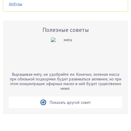
Арбузы
Аспарагус
Астры
Базилик
Полезные советы
Баклажаны
Бальзамин
Бамбук
Банан
Барбарис
Выращивая мяту, не удобряйте ее. Конечно, зеленая масса
Бархатцы
при обильной подкормке будет развиваться активнее, но при
этом концентрация эфирных масел в ней будет существенно
Бегония
ниже.
Белые грибы
Бирючина
Показать другой совет
Бобовые
Боярышнык
Бруннера