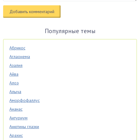
Популярные темы
Абрикос
Аглаонема
Азалия
Айва
Алоэ
Алыча
Аморфофаллус
Ананас
Антуриум
Анютины глазки
Арахис