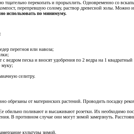
димо тщательно перекопать и прорыхлить. Одновременно со вска
, компост, перепревшую солому, раствор древесной золы. Можно 
но использовать по минимуму.
:
едер перегноя или навоза;
лки;
 с ведром песка и вносят удобрения по 2 ведра на 1 квадратный 
 муку;
миачную селитру.
вно обрезаны от материнских растений. Проводить посадку реко
Ее обильно поливают и высаживают розетки. Их необходимо посад
тения. В противном случае они могут зимой замерзнуть. Расстоя
замерзание культуры зимой.