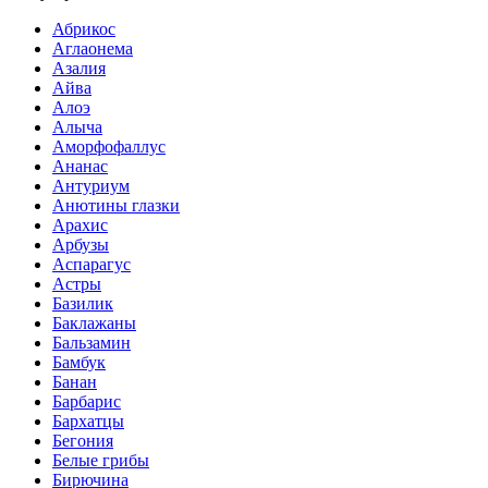
Абрикос
Аглаонема
Азалия
Айва
Алоэ
Алыча
Аморфофаллус
Ананас
Антуриум
Анютины глазки
Арахис
Арбузы
Аспарагус
Астры
Базилик
Баклажаны
Бальзамин
Бамбук
Банан
Барбарис
Бархатцы
Бегония
Белые грибы
Бирючина