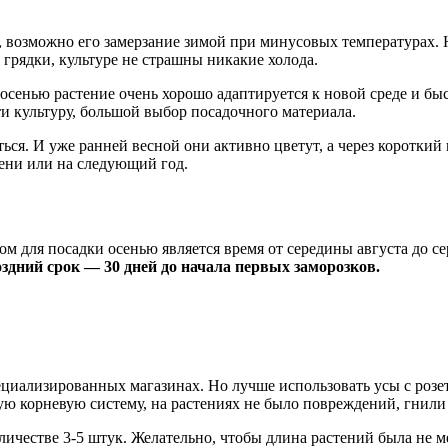
, возможно его замерзание зимой при минусовых температурах. 
грядки, культуре не страшны никакие холода.
 осенью растение очень хорошо адаптируется к новой среде и б
ти культуру, большой выбор посадочного материала.
ься. И уже ранней весной они активно цветут, а через короткий
сени или на следующий год.
м для посадки осенью является время от середины августа до с
дний срок — 30 дней до начала первых заморозков.
циализированных магазинах. Но лучше использовать усы с розе
 корневую систему, на растениях не было повреждений, гнили 
оличестве 3-5 штук. Желательно, чтобы длина растений была не 