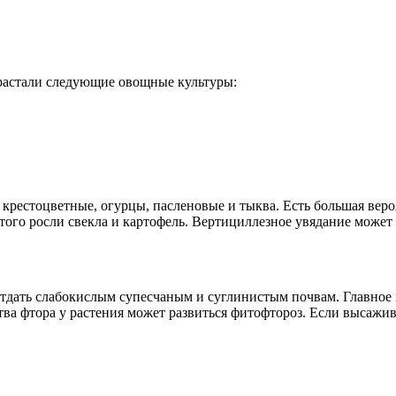
зрастали следующие овощные культуры:
 крестоцветные, огурцы, пасленовые и тыква. Есть большая веро
этого росли свекла и картофель. Вертициллезное увядание може
тдать слабокислым супесчаным и суглинистым почвам. Главное из
тва фтора у растения может развиться фитофтороз. Если высажив