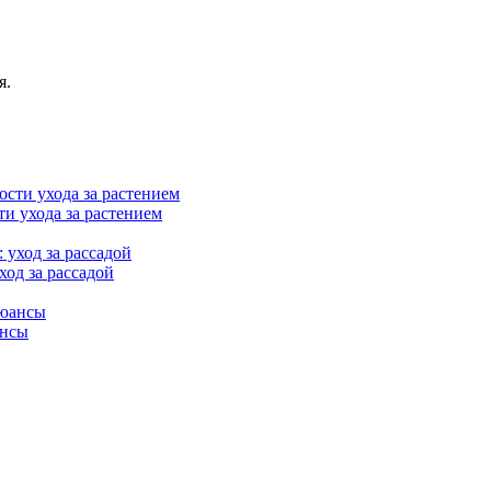
я.
и ухода за растением
од за рассадой
ансы