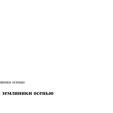
ляники осенью
й земляники осенью