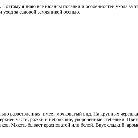
оэтому я знаю все нюансы посадки и особенностей ухода за этой
и уход за садовой земляникой осенью.
ильно разветвленная, имеет мочковатый вид. На крупных черешк
 верхней части, рожки и небольшие, укороченные стебельки. Цве
енков. Мякоть бывает красноватой или белой. Вкус сладкий, ар