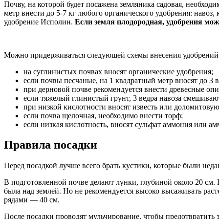
Почву, на которой будет посажена земляника садовая, необхо
метр внести до 5-7 кг любого органического удобрения: навоз
удобрение Исполин.
Если земля плодородная, удобрения мож
Можно придерживаться следующей схемы внесения удобрений
на суглинистых почвах вносят органические удобрения;
если почвы песчаные, на 1 квадратный метр вносят до 3 в
при дерновой почве рекомендуется внести древесные опи
если тяжелый глинистый грунт, 3 ведра навоза смешивают
при низкой кислотности вносят известь или доломитовую
если почва щелочная, необходимо внести торф;
если низкая кислотность, вносят сульфат аммония или ам
Правила посадки
Перед посадкой лучше всего брать кустики, которые были неда
В подготовленной почве делают лунки, глубиной около 20 см. 
была над землей. Но не рекомендуется высоко высаживать рас
рядами — 40 см.
После посадки проводят мульчирование, чтобы предотвратить 