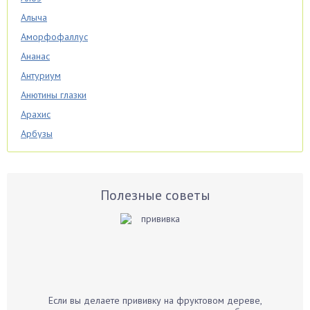
Алыча
Аморфофаллус
Ананас
Антуриум
Анютины глазки
Арахис
Арбузы
Аспарагус
Астры
Базилик
Полезные советы
Баклажаны
Бальзамин
Бамбук
Банан
Барбарис
Если вы делаете прививку на фруктовом дереве,
Бархатцы