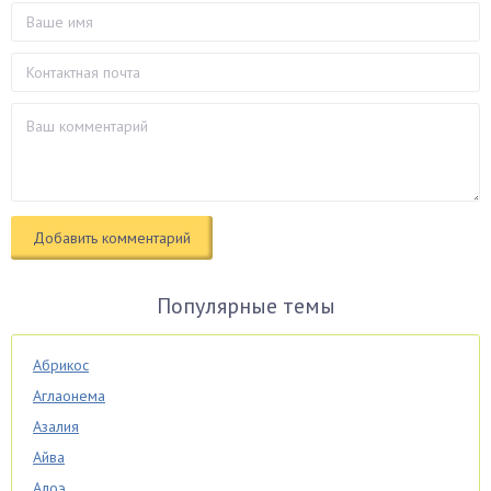
Популярные темы
Абрикос
Аглаонема
Азалия
Айва
Алоэ