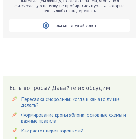
выделяющем живицу, то следите за тем, чтобы под
фиксирующую повязку не пробирались муравьи, которые
Бегония
очень любят сок деревьев.
Белые грибы
Бирючина
Показать другой совет
Бобовые
Боярышнык
Бруннера
Брусника
Бузина
Вазоны
Вешенки
Есть вопросы? Давайте их обсудим
Виноград
Пересадка смородины: когда и как это лучше
Вишня
делать?
Вредители
Формирование кроны яблони: основные схемы и
важные правила
Гардения
Гацания
Как растет перец горошком?
Гвоздики