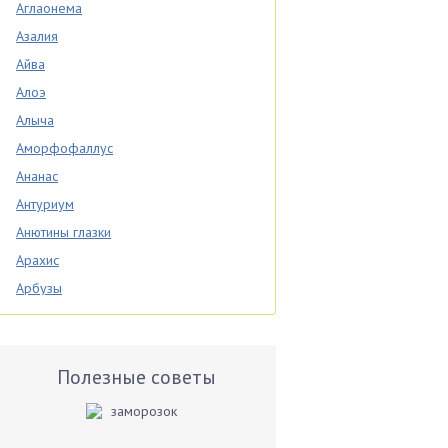
Аглаонема
Азалия
Айва
Алоэ
Алыча
Аморфофаллус
Ананас
Антуриум
Анютины глазки
Арахис
Арбузы
Аспарагус
Астры
Базилик
Полезные советы
Баклажаны
Бальзамин