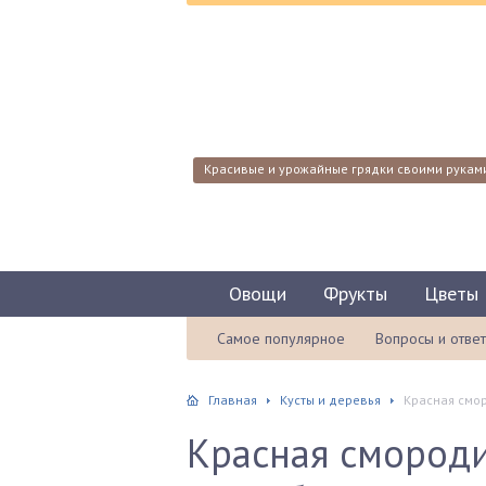
Красивые и урожайные грядки своими рукам
Овощи
Фрукты
Цветы
Самое популярное
Вопросы и отве
Главная
Кусты и деревья
Красная смо
Красная смород