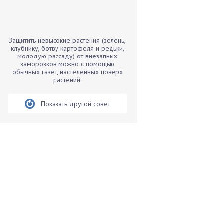
Бамбук
Банан
Барбарис
Защитить невысокие растения (зелень,
Бархатцы
клубнику, ботву картофеля и редьки,
молодую рассаду) от внезапных
Бегония
заморозков можно с помощью
обычных газет, настеленных поверх
Белые грибы
растений.
Бирючина
Бобовые
Показать другой совет
Боярышнык
Бруннера
Брусника
Бузина
Вазоны
Вешенки
Виноград
Вишня