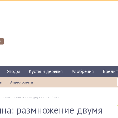
и
Ягоды
Кусты и деревья
Удобрения
Вредит
ты
Видео-советы
родина: размножение двумя способами
ина: размножение двумя