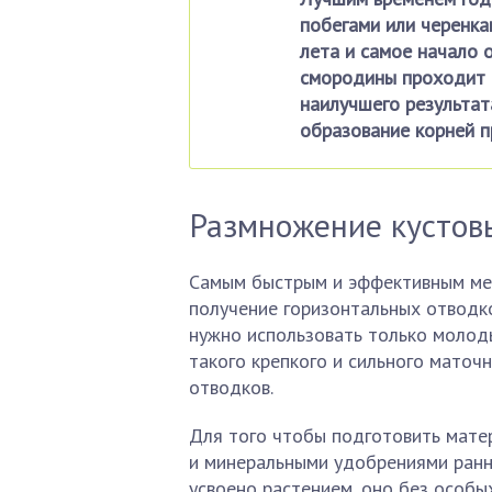
побегами или черенка
лета и самое начало о
смородины проходит т
наилучшего результат
образование корней п
Размножение кустов
Самым быстрым и эффективным ме
получение горизонтальных отводко
нужно использовать только молоды
такого крепкого и сильного маточ
отводков.
Для того чтобы подготовить мате
и минеральными удобрениями ранне
усвоено растением, оно без особы