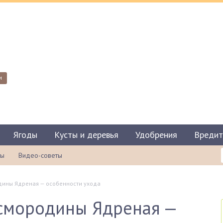
и
Ягоды
Кусты и деревья
Удобрения
Вредит
ты
Видео-советы
дины Ядреная — особенности ухода
 смородины Ядреная —