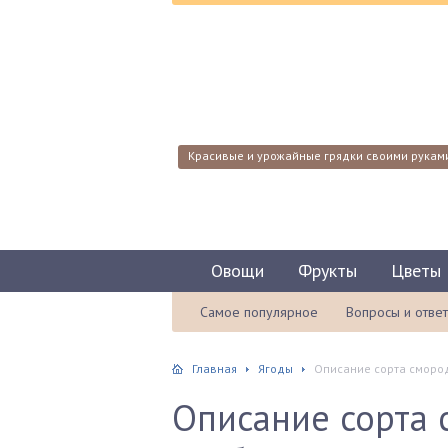
Красивые и урожайные грядки своими рукам
Овощи
Фрукты
Цветы
Самое популярное
Вопросы и отве
Главная
Ягоды
Описание сорта сморо
Описание сорта