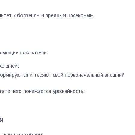
итет к болзеням и вредным насекомым.
дующие показатели:
ко дней;
формируются и теряют свой первоначальный внешний
ьтате чего понижается урожайность;
я
лькими способами: