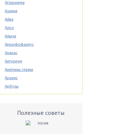
Аглаонема
Азалия
Айва
Алоэ
Алыча
Аморфофаллус
Ананас
Антуриум
Анютины глазки
Арахис
Арбузы
Аспарагус
Астры
Базилик
Полезные советы
Баклажаны
Бальзамин