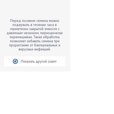
Бамбук
Банан
Барбарис
Перед посевом семена можно
Бархатцы
подержать в течение часа в
герметично закрытой емкости с
Бегония
давленым чесноком, периодически
перемешивая. Такая обработка
Белые грибы
позволяет избавить семена при
Бирючина
прорастании от бактериальных и
вирусных инфекций.
Бобовые
Боярышнык
Показать другой совет
Бруннера
Брусника
Бузина
Вазоны
Вешенки
Виноград
Вишня